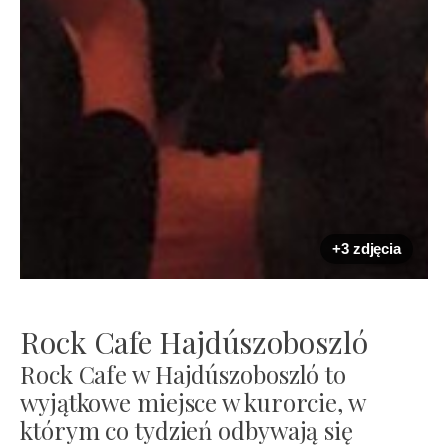
+3 zdjęcia
Rock Cafe Hajdúszoboszló
Rock Cafe w Hajdúszoboszló to
wyjątkowe miejsce w kurorcie, w
którym co tydzień odbywają się