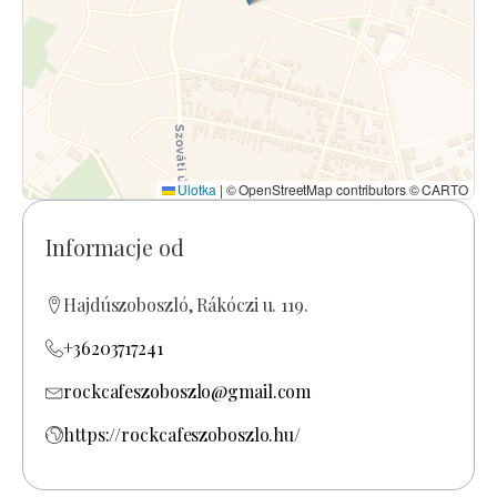
Ulotka
|
© OpenStreetMap contributors © CARTO
Informacje od
Hajdúszoboszló, Rákóczi u. 119.
+36203717241
rockcafeszoboszlo@gmail.com
https://rockcafeszoboszlo.hu/