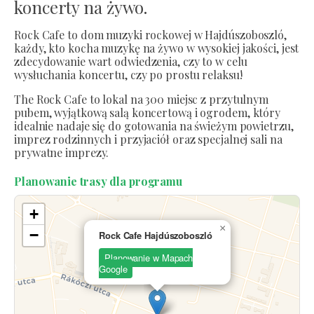
koncerty na żywo.
Rock Cafe to dom muzyki rockowej w Hajdúszoboszló,
każdy, kto kocha muzykę na żywo w wysokiej jakości, jest
zdecydowanie wart odwiedzenia, czy to w celu
wysłuchania koncertu, czy po prostu relaksu!
The Rock Cafe to lokal na 300 miejsc z przytulnym
pubem, wyjątkową salą koncertową i ogrodem, który
idealnie nadaje się do gotowania na świeżym powietrzu,
imprez rodzinnych i przyjaciół oraz specjalnej sali na
prywatne imprezy.
Planowanie trasy dla programu
+
×
−
Rock Cafe Hajdúszoboszló
Planowanie w Mapach
Google