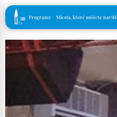
Programy
Miesta, ktoré môžete navští