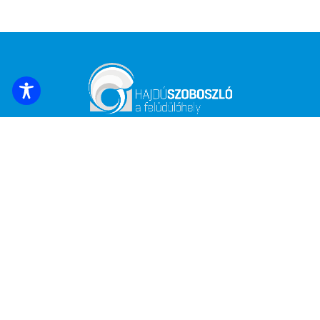
ZAREZERWUJ NOCLEG
Zapisz się, aby otrzymywać najświeższe
wiadomości i oferty!
*
Adres e-mail
Nazwa