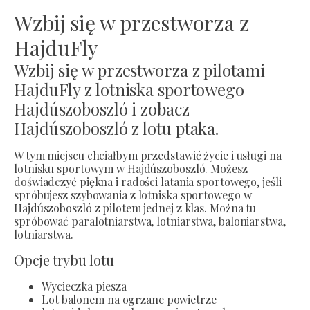
Wzbij się w przestworza z
HajduFly
Wzbij się w przestworza z pilotami
HajduFly z lotniska sportowego
Hajdúszoboszló i zobacz
Hajdúszoboszló z lotu ptaka.
W tym miejscu chciałbym przedstawić życie i usługi na
lotnisku sportowym w Hajdúszoboszló. Możesz
doświadczyć piękna i radości latania sportowego, jeśli
spróbujesz szybowania z lotniska sportowego w
Hajdúszoboszló z pilotem jednej z klas. Można tu
spróbować paralotniarstwa, lotniarstwa, baloniarstwa,
lotniarstwa.
Opcje trybu lotu
Wycieczka piesza
Lot balonem na ogrzane powietrze