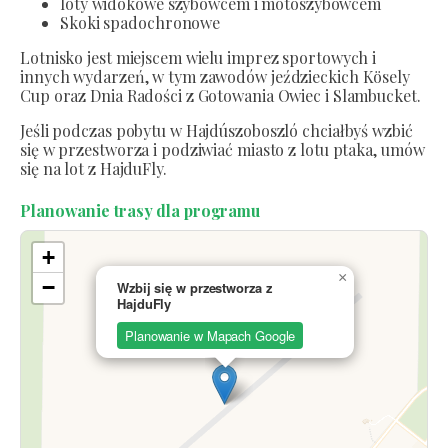
loty widokowe szybowcem i motoszybowcem
Skoki spadochronowe
Lotnisko jest miejscem wielu imprez sportowych i
innych wydarzeń, w tym zawodów jeździeckich Kösely
Cup oraz Dnia Radości z Gotowania Owiec i Slambucket.
Jeśli podczas pobytu w Hajdúszoboszló chciałbyś wzbić
się w przestworza i podziwiać miasto z lotu ptaka, umów
się na lot z HajduFly.
Planowanie trasy dla programu
+
×
−
Wzbij się w przestworza z
HajduFly
Planowanie w Mapach Google