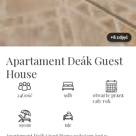
+6 zdjęć
Apartament Deák Guest
House
24
Gość
9
db
otwarte przez
cały rok
190
m
nie
Apartament Deák Guest House położony jest w