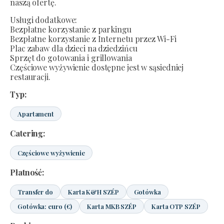
naszą ofertę.
Usługi dodatkowe:
Bezpłatne korzystanie z parkingu
Bezpłatne korzystanie z Internetu przez Wi-Fi
Plac zabaw dla dzieci na dziedzińcu
Sprzęt do gotowania i grillowania
Częściowe wyżywienie dostępne jest w sąsiedniej
restauracji.
Typ:
Apartament
Catering:
Częściowe wyżywienie
Płatność:
Transfer do
Karta K&H SZÉP
Gotówka
Gotówka: euro (€)
Karta MKB SZÉP
Karta OTP SZÉP