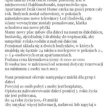
miejscowości Hajdúszoboszló, naprzeciwko spa.
Apartament Deák Guest House czeka na gości przez cały
rok. Budynek został odnowiony, w pokojach
zainstalowano nowe telewizory Led i lodówki, całe
ściany wewnętrzne zostały pomalowane, klatka
schodowa ma nowe płytki.
Mamy nowy plac zabaw dla dzieci na naszym dziedzińcu,
huśtawkę, zjeżdżalnię i drabinkę do wspinaczki, aby
uzupełnić relaks rodzin z małymi dziećmi.
Pensjonat składa się z dwóch budynków, w których
znajdują się łącznie 24 miejsca noclegowe w pokojach 2-,
3- i 4-osobowych oraz apartamentach.
Podana cena kierunkowa (ceny: 6 000-10 000
ft/osoba/noc w zależności od sezonu) dotyczy rezerwacji
na minimum 2 osoby na 6 nocy.
Nasz pensjonat oferuje następujące zniżki dla grup i
dzieci
Powyżej 10 osób pobyt 1 osoby jest bezpłatny,
Opłata za zakwaterowanie dzieci poniżej 3. roku życia
nie jest pobierana,
do 14 roku życia 500,-Ft zniżki
Aby uzyskać więcej informacji, zadzwoń lub zapytaj o