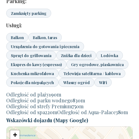
Parking:
Zamknięty parking
Usługi:
Balkon
Balkon, taras
Urządzenia do gotowania i pieczenia
Sprzęt do grillowania
Zniżka dla dzieci
Lodówka
Ekspres do kawy (espresso)
Gry ogrodowe, piaskownica
Kuchenka mikrofalowa
Telewizja satelitarna / kablowa
Pokoje dla niepalących
Własny ogród
WiFi
Odległość od plaży
190
m
Odległość od parku wodnego
830
m
Odległość od strefy Premium
750
m
Odległość od spa
220
m
Odległość od Aqua-Palace
380
m
Wskazówki dojazdu (Mapy Google)
+