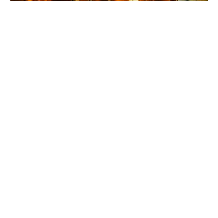
Odzyskiwanie emerytury w apartamencie Mary
6000
od Ft / noc / osoba