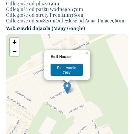
Odległość od plaży
950
m
Odległość od parku wodnego
1170
m
Odległość od strefy Premium
1380
m
Odległość od spa
820
m
Odległość od Aqua-Palace
960
m
Wskazówki dojazdu (Mapy Google)
+
−
×
Edit House
Planowanie
trasy