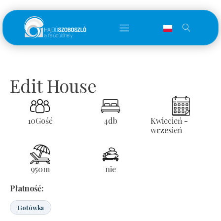
Edit House
10
Gość
4
db
Kwiecień -
wrzesień
950
m
nie
Płatność:
Gotówka