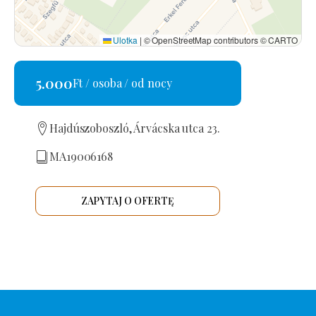
Ulotka
|
© OpenStreetMap contributors © CARTO
5.000
Ft / osoba / od nocy
Hajdúszoboszló, Árvácska utca 23.
MA19006168
ZAPYTAJ O OFERTĘ