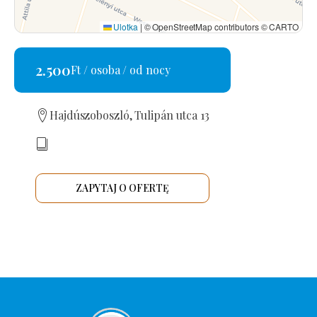
Ulotka
|
© OpenStreetMap contributors © CARTO
2.500
Ft / osoba / od nocy
Hajdúszoboszló, Tulipán utca 13
ZAPYTAJ O OFERTĘ