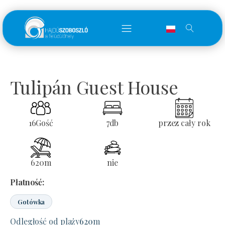
Tulipán Guest House
16
Gość
7
db
przez cały rok
620
m
nie
Płatność:
Gotówka
Odległość od plaży
620
m