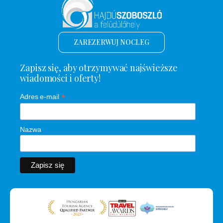
ZAREZERWUJ NOCLEG
Zapisz się, aby otrzymywać najświeższe
wiadomości i oferty!
*
Adres e-mail
Nazwa