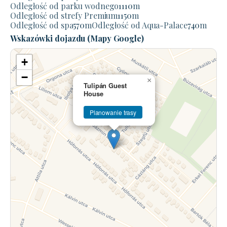
Odległość od parku wodnego
1110
m
Odległość od strefy Premium
1150
m
Odległość od spa
570
m
Odległość od Aqua-Palace
740
m
Wskazówki dojazdu (Mapy Google)
+
−
×
Tulipán Guest
House
Planowanie trasy