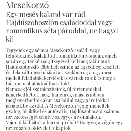
MeseKorzó
Egy mesés kaland vár rád
Hajdúszoboszlón családoddal vagy
romantikus séta pároddal, ne hagyd
ki!
Tegyetek egy sétát a MeseKorzò családi vagy
felnőtteknek kialakított romantikus útvonalán, amely
során egy térkép segítségével kell megtalálnotok
Hajdúszoboszló több helyszínén az egyedileg készített
és dekorált meseházikókat. Ezekben egy-egy mese
mellett feladatok, kérdések is várnak rátok és még a
három próbát is kiállhatjátok!
Nemcsak jól szórakozhattok, új történetekkel
ismerkedhettek meg, hanem egymást is jobban
megismerhetitek akár családdal vagy párotokkal
járjátok be az utat. A MeseKorzón végig mehettek
gyalog, biciklivel és autóval is, Hajdúszoboszló számos
nevezetességét érintve az egyes útvonalakon.
Vajon ti kiálljátok a három próbát? Ha igen, a végén egy
névre szóló oklevelet is kaptok.