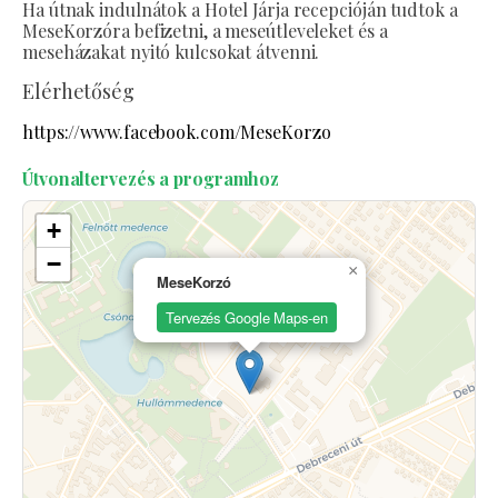
Ha útnak indulnátok a Hotel Járja recepcióján tudtok a
MeseKorzóra befizetni, a meseútleveleket és a
meseházakat nyitó kulcsokat átvenni.
Elérhetőség
https://www.facebook.com/MeseKorzo
Útvonaltervezés a programhoz
+
−
×
MeseKorzó
Tervezés Google Maps-en