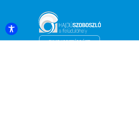
FOGLALJ SZÁLLÁST
Iratkozz fel a legfrissebb hírekért és
ajánlatokért!
*
Email cím
Név