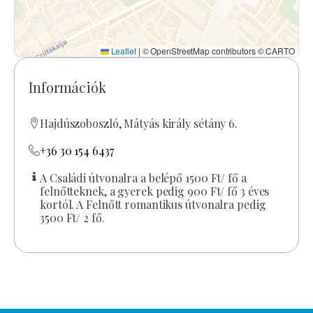
Leaflet
|
© OpenStreetMap contributors © CARTO
Információk
Hajdúszoboszló, Mátyás király sétány 6.
+36 30 154 6437
A Családi útvonalra a belépő 1500 Ft/ fő a
felnőtteknek, a gyerek pedig 900 Ft/ fő 3 éves
kortól. A Felnőtt romantikus útvonalra pedig
3500 Ft/ 2 fő.