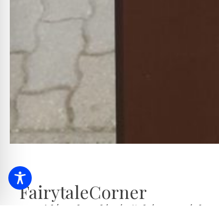
FairytaleCorner
V Hajdúszoboszló vás čaká rozprávkov