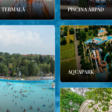
E TERMALĂ
PISCINA ÁRPÁD
AQUAPARK