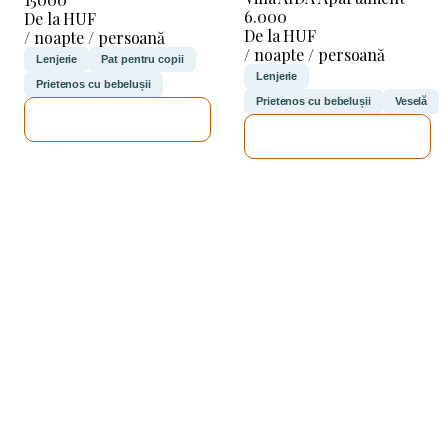
6.000
De la HUF
De la HUF
/ noapte / persoană
/ noapte / persoană
Lenjerie
Pat pentru copii
Lenjerie
Prietenos cu bebelușii
Prietenos cu bebelușii
Veselă
VOI VERIFICA
VOI VERIFICA