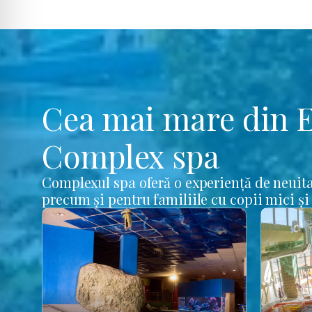
Cea mai mare din 
Complex spa
Complexul spa oferă o experiență de neuita
precum și pentru familiile cu copii mici și