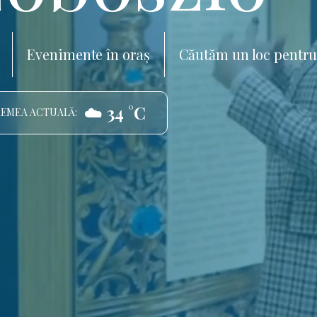
Evenimente în oraș
Căutăm un loc pentru
☁️ 34 °C
EMEA ACTUALĂ: