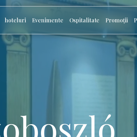
hoteluri
Evenimente
Ospitalitate
Promoții
P
oboszló