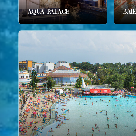
AQUA-PALACE
BAI