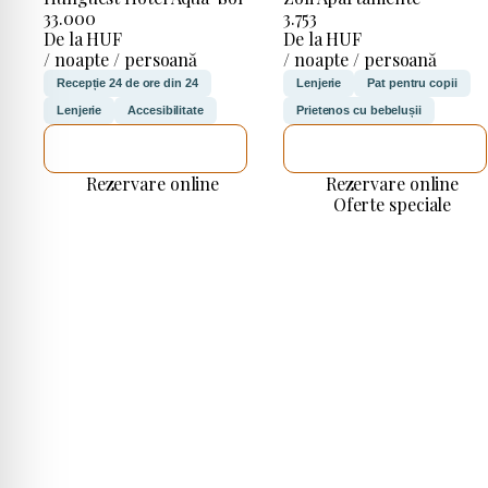
33.000
3.753
De la HUF
De la HUF
/ noapte / persoană
/ noapte / persoană
Recepție 24 de ore din 24
Lenjerie
Pat pentru copii
Lenjerie
Accesibilitate
Prietenos cu bebelușii
VOI VERIFICA
VOI VERIFICA
Rezervare online
Rezervare online
Oferte speciale