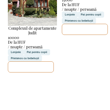
De la HUF
/ noapte / persoană
Lenjerie
Pat pentru copii
Prietenos cu bebelușii
Complexul de apartamente
VOI VERIFICA
Judit
10000
De la HUF
/ noapte / persoană
Lenjerie
Pat pentru copii
Prietenos cu bebelușii
VOI VERIFICA