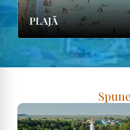
PLAJĂ
Spuneț