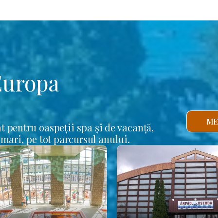
Europa
ME
t pentru oaspeții spa și de vacanță,
 mari, pe tot parcursul anului.