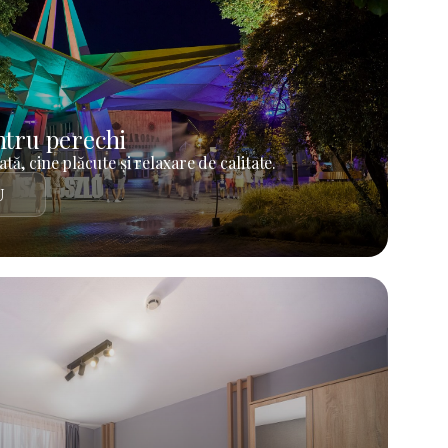
tru perechi
tă, cine plăcute și relaxare de calitate.
U