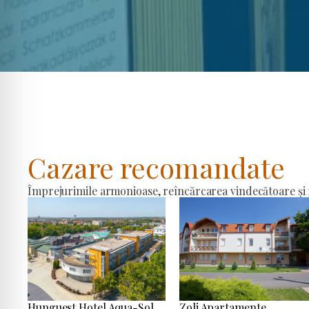
Cazare recomandate
Împrejurimile armonioase, reîncărcarea vindecătoare și r
Hunguest Hotel Aqua-Sol
Zoli Apartamente