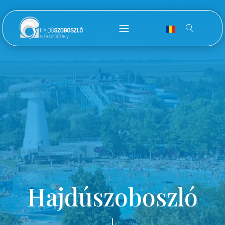
Hajdúszoboszló