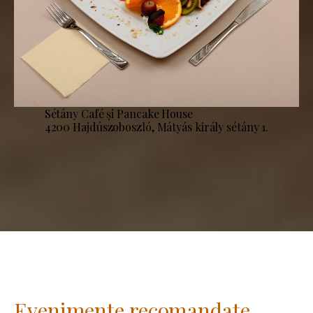
Sétány Café și Pancake House
4200 Hajdúszoboszló, Mátyás király sétány 1.
Evenimente recomandate