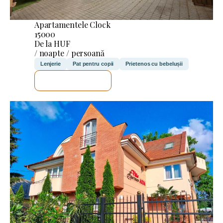
Apartamentele Clock
15000
De la HUF
/ noapte / persoană
Lenjerie
Pat pentru copii
Prietenos cu bebelușii
VOI VERIFICA