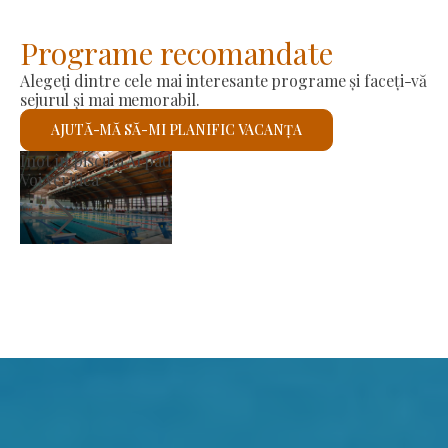
Programe recomandate
Alegeți dintre cele mai interesante programe și faceți-vă
sejurul și mai memorabil.
AJUTĂ-MĂ SĂ-MI PLANIFIC VACANȚA
a producătorilor
Biseric
verifica
Voi ver