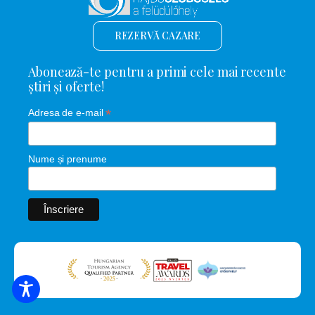
REZERVĂ CAZARE
Abonează-te pentru a primi cele mai recente
știri și oferte!
*
Adresa de e-mail
Nume și prenume
CĂUTARE DE CAZARE