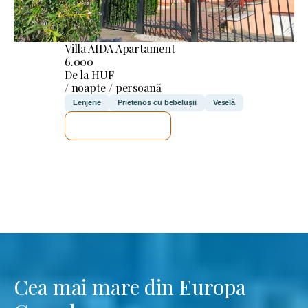
Villa AIDA Apartament
6.000
De la HUF
/ noapte / persoană
Lenjerie
Prietenos cu bebelușii
Veselă
VOI VERIFICA
Cea mai mare din Europa