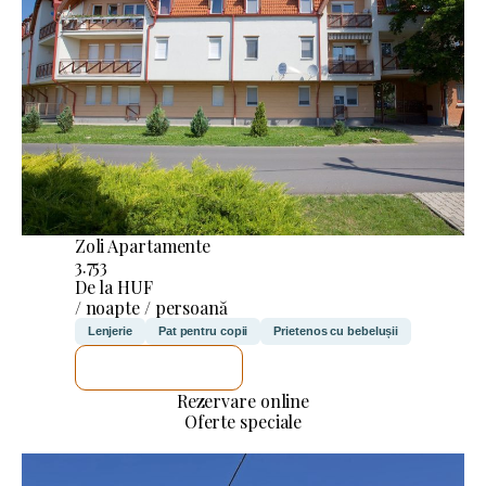
Zoli Apartamente
3.753
De la HUF
/ noapte / persoană
Lenjerie
Pat pentru copii
Prietenos cu bebelușii
VOI VERIFICA
Rezervare online
Oferte speciale