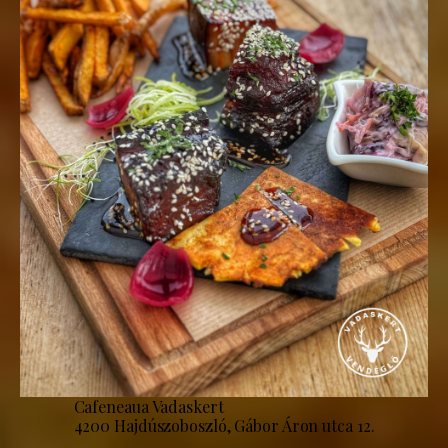
Cafeneaua Vadaskert
4200 Hajdúszoboszló, Gábor Áron utca 12.