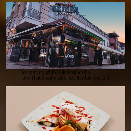
Restaurant Szilfa Hajdúszoboszló
4200 Hajdúszoboszló, József Attila utca 2-4.