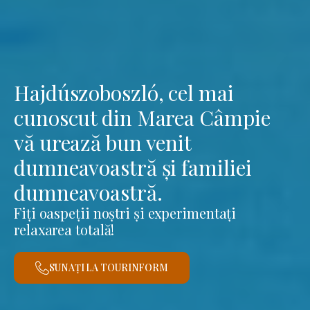
Hajdúszoboszló, cel mai
cunoscut din Marea Câmpie
vă urează bun venit
dumneavoastră și familiei
dumneavoastră.
Fiți oaspeții noștri și experimentați
relaxarea totală!
SUNAȚI LA TOURINFORM