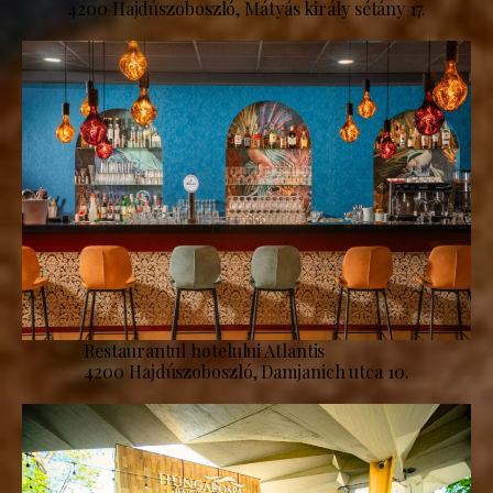
4200 Hajdúszoboszló, Mátyás király sétány 17.
Restaurantul hotelului Atlantis
4200 Hajdúszoboszló, Damjanich utca 10.