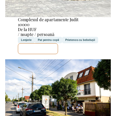
Complexul de apartamente Judit
10000
De la HUF
/ noapte / persoană
Lenjerie
Pat pentru copii
Prietenos cu bebelușii
VOI VERIFICA