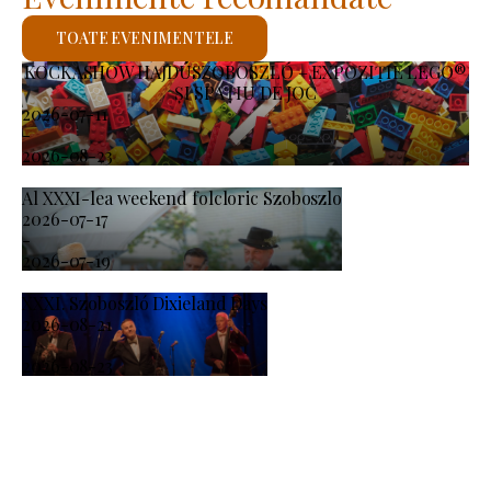
TOATE EVENIMENTELE
KOCKASHOW HAJDÚSZOBOSZLÓ – EXPOZIȚIE LEGO®
ȘI SPAȚIU DE JOC
2026-07-11
-
2026-08-23
Al XXXI-lea weekend folcloric Szoboszlo
2026-07-17
-
2026-07-19
XXXI. Szoboszló Dixieland Days
2026-08-21
-
2026-08-23