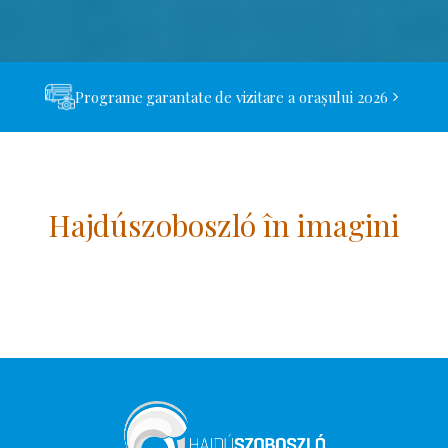
Programe garantate de vizitare a orașului 2026
Hajdúszoboszló în imagini