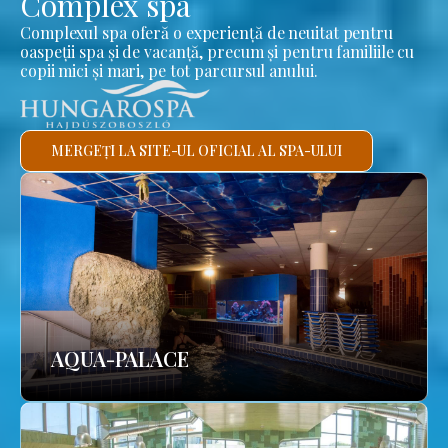
Complex spa
Complexul spa oferă o experiență de neuitat pentru
oaspeții spa și de vacanță, precum și pentru familiile cu
copii mici și mari, pe tot parcursul anului.
MERGEȚI LA SITE-UL OFICIAL AL SPA-ULUI
AQUA-PALACE