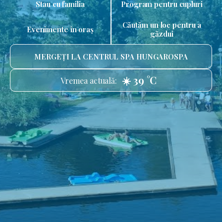
Stau cu familia
Program pentru cupluri
Căutăm un loc pentru a
Evenimente în oraș
găzdui
MERGEȚI LA CENTRUL SPA HUNGAROSPA
☀️ 39 °C
Vremea actuală: