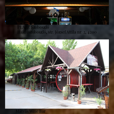
PLATZ Szoboszló
Hajdúszoboszló, str. József Attila nr. 2, 4200
Mátyás Wine Bar