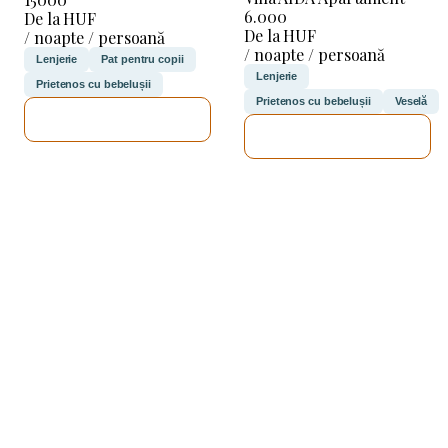
6.000
De la HUF
De la HUF
/ noapte / persoană
/ noapte / persoană
Lenjerie
Pat pentru copii
Lenjerie
Prietenos cu bebelușii
Prietenos cu bebelușii
Veselă
VOI VERIFICA
VOI VERIFICA