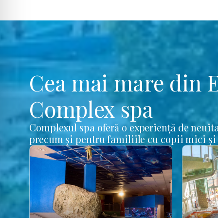
Cea mai mare din 
Complex spa
Complexul spa oferă o experiență de neuita
precum și pentru familiile cu copii mici și