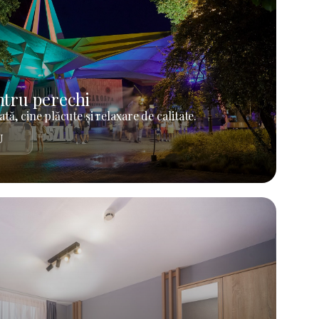
tru perechi
tă, cine plăcute și relaxare de calitate.
U