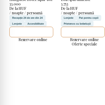
33.000
3.753
De la HUF
De la HUF
/ noapte / persoană
/ noapte / persoană
Recepție 24 de ore din 24
Lenjerie
Pat pentru copii
Lenjerie
Accesibilitate
Prietenos cu bebelușii
VOI VERIFICA
VOI VERIFICA
Rezervare online
Rezervare online
Oferte speciale