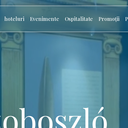
hoteluri
Evenimente
Ospitalitate
Promoții
P
oboszló