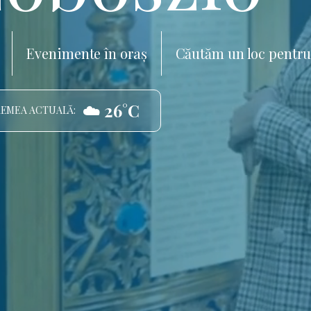
Evenimente în oraș
Căutăm un loc pentru
☁️ 26°C
EMEA ACTUALĂ: