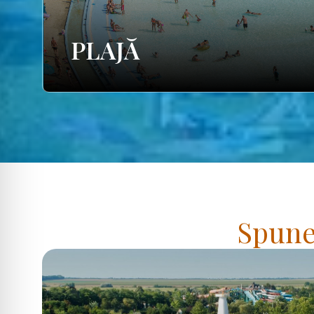
PLAJĂ
Spuneț