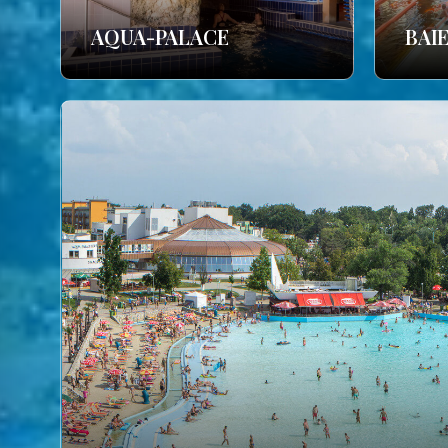
AQUA-PALACE
BAI