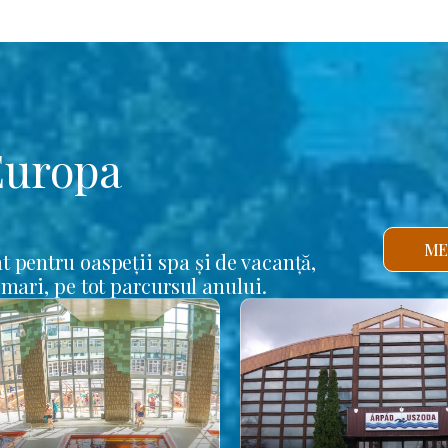
Europa
ME
t pentru oaspeții spa și de vacanță,
 mari, pe tot parcursul anului.