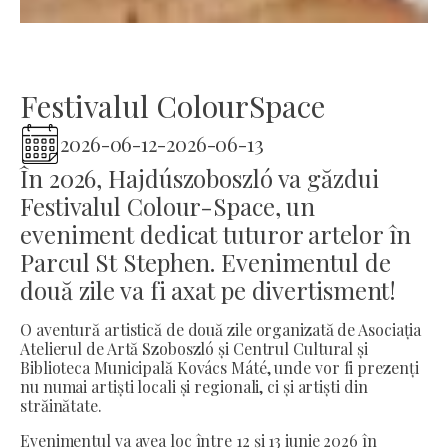
Festivalul ColourSpace
2026-06-12
-
2026-06-13
În 2026, Hajdúszoboszló va găzdui
Festivalul Colour-Space, un
eveniment dedicat tuturor artelor în
Parcul St Stephen. Evenimentul de
două zile va fi axat pe divertisment!
O aventură artistică de două zile organizată de Asociația
Atelierul de Artă Szoboszló și Centrul Cultural și
Biblioteca Municipală Kovács Máté, unde vor fi prezenți
nu numai artiști locali și regionali, ci și artiști din
străinătate.
Evenimentul va avea loc între 12 și 13 iunie 2026 în