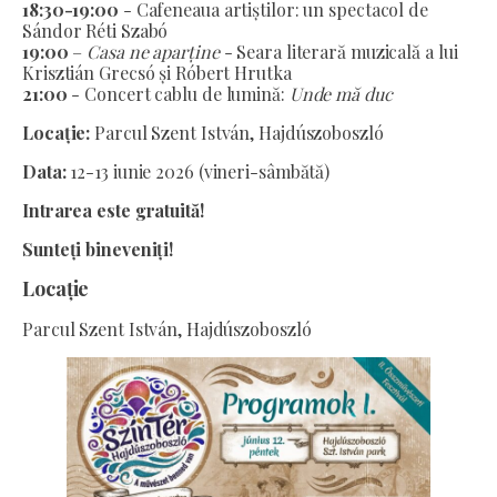
18:30-19:00
- Cafeneaua artiștilor: un spectacol de
Sándor Réti Szabó
19:00
–
Casa ne aparține
- Seara literară muzicală a lui
Krisztián Grecsó și Róbert Hrutka
21:00
- Concert cablu de lumină:
Unde mă duc
Locație:
Parcul Szent István, Hajdúszoboszló
Data:
12-13 iunie 2026 (vineri-sâmbătă)
Intrarea este gratuită!
Sunteți bineveniți!
Locație
Parcul Szent István, Hajdúszoboszló