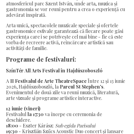
atmosfericul parc Szent István, unde arta, muzica și
gastronomia se vor reuni pentru a crea o experiență cu
adevărat inspirată.
Arta unică, spectacolele muzicale speciale și ofertele
gastronomice estivale garantează că fiecare poate găsi
experiența care i se potrivește cel mai bine - fie că este
vorba de recreere activă, reîncărcare artistică sau
activități de familie.
Programe de festivaluri:
SzínTér All Arts Festival în Hajdúszoboszló
A
II Festivalul de Arte TheatreSpace
Între 12 și 13 iunie
2026, Hajdúszoboszló, la
Parcul St Stephen's
.
Evenimentul de două zile va reuni muzică, literatură,
arte vizuale și programe artistice interactive.
12 iunie (vineri)
Festivalul
la 17:30
va începe cu ceremonia de
deschidere.
18:00
- Eszter Kárász:
Sub egida Parisului
19:30
- Krisztián Szűcs Acoustic Duo concert și lansare