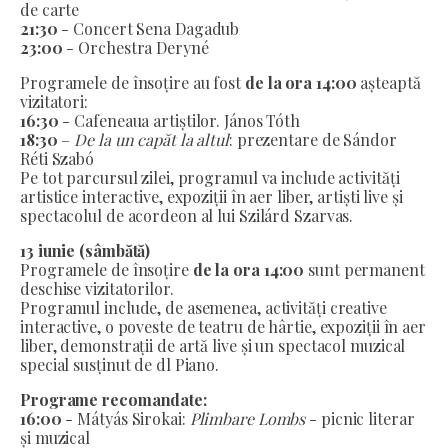
de carte
21:30
- Concert Sena Dagadub
23:00
- Orchestra Deryné
Programele de însoțire au fost
de la ora 14:00
așteaptă
vizitatori:
16:30
- Cafeneaua artiștilor. János Tóth
18:30
–
De la un capăt la altul
: prezentare de Sándor
Réti Szabó
Pe tot parcursul zilei, programul va include activități
artistice interactive, expoziții în aer liber, artiști live și
spectacolul de acordeon al lui Szilárd Szarvas.
13 iunie (sâmbătă)
Programele de însoțire
de la ora 14:00
sunt permanent
deschise vizitatorilor.
Programul include, de asemenea, activități creative
interactive, o poveste de teatru de hârtie, expoziții în aer
liber, demonstrații de artă live și un spectacol muzical
special susținut de dl Piano.
Programe recomandate:
16:00
- Mátyás Sirokai:
Plimbare Lombs
- picnic literar
și muzical