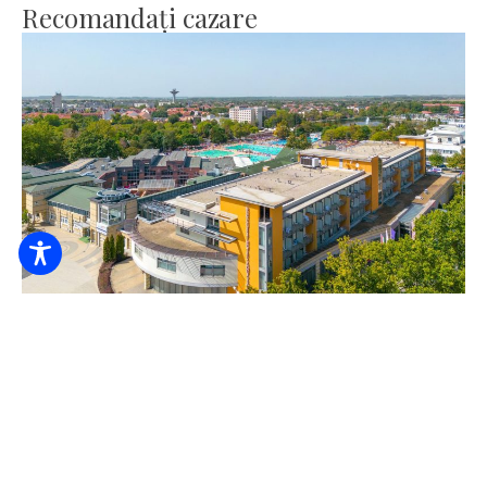
Recomandați cazare
Rezervare online
Hunguest Hotel Aqua-Sol
33.000
De la HUF
/ noapte / persoană
Recepție 24 de ore din 24
Lenjerie
Accesibilitate