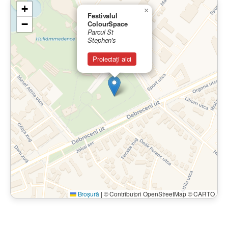
+
×
Festivalul
−
ColourSpace
Parcul St
Stephen's
Proiectați aici
Broșură
|
© Contributori OpenStreetMap © CARTO