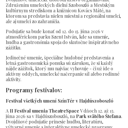
Združením umeleckých dielní Szoboszló a Mestským
kultúrnym strediskom a knižnicou Kovács Máté, na
ktorom sa predstavia nielen miestni a regionálni umelci,
ale aj umelci zo zahraničia.
Podujatie sa bude konať od 12. do 13. júna 2026 v
atmosférickom parku Szent István, kde sa umenie,
hudba a gastronómia spoja do skutočne inšpiratívneho
zážitku.
Jedinečné umenie, špeciálne hudobné predstavenia a
letná gastronomická ponuka sú zárukou, že si každý
nájde zážitok, ktorý mu najviac vyhovuje - či už ide o
aktívny oddych, umelecké načerpanie síl alebo rodinné
aktivity.
Programy festivalov:
Festival všetkých umení SzínTér v Hajdúszoboszló
A
II Festival umenia TheatreSpace
V dňoch 12. až 13.
júna 2026 sa v Hajdúszoboszló, na
Park svätého Štefana
.
Dvojdňové podujatie prinesie hudbu, literatúru,
výtvarné umenie a interaktívne umelecké programy.