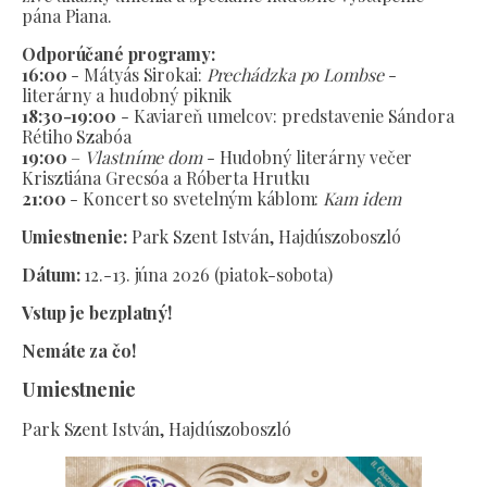
pána Piana.
Odporúčané programy:
16:00
- Mátyás Sirokai:
Prechádzka po Lombse
-
literárny a hudobný piknik
18:30-19:00
- Kaviareň umelcov: predstavenie Sándora
Rétiho Szabóa
19:00
–
Vlastníme dom
- Hudobný literárny večer
Krisztiána Grecsóa a Róberta Hrutku
21:00
- Koncert so svetelným káblom:
Kam idem
Umiestnenie:
Park Szent István, Hajdúszoboszló
Dátum:
12.-13. júna 2026 (piatok-sobota)
Vstup je bezplatný!
Nemáte za čo!
Umiestnenie
Park Szent István, Hajdúszoboszló