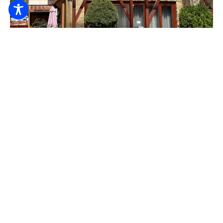
Apartmánový dom Judit
10000
Z HUF
/ noc / osoba
Ľan
Detská posteľ
Vhodné pre deti
SKONTROLUJEM TO