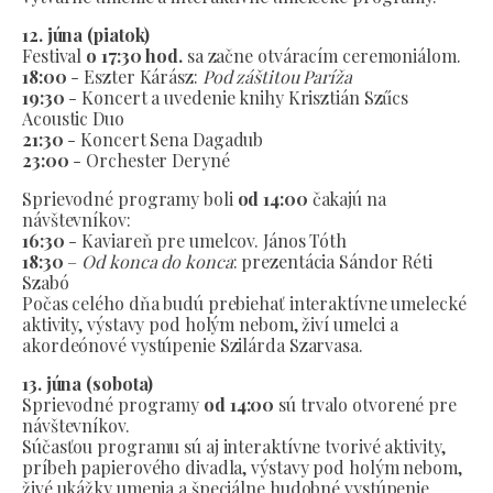
12. júna (piatok)
Festival
o 17:30 hod.
sa začne otváracím ceremoniálom.
18:00
- Eszter Kárász:
Pod záštitou Paríža
19:30
- Koncert a uvedenie knihy Krisztián Szűcs
Acoustic Duo
21:30
- Koncert Sena Dagadub
23:00
- Orchester Deryné
Sprievodné programy boli
od 14:00
čakajú na
návštevníkov:
16:30
- Kaviareň pre umelcov. János Tóth
18:30
–
Od konca do konca
: prezentácia Sándor Réti
Szabó
Počas celého dňa budú prebiehať interaktívne umelecké
aktivity, výstavy pod holým nebom, živí umelci a
akordeónové vystúpenie Szilárda Szarvasa.
13. júna (sobota)
Sprievodné programy
od 14:00
sú trvalo otvorené pre
návštevníkov.
Súčasťou programu sú aj interaktívne tvorivé aktivity,
príbeh papierového divadla, výstavy pod holým nebom,
živé ukážky umenia a špeciálne hudobné vystúpenie