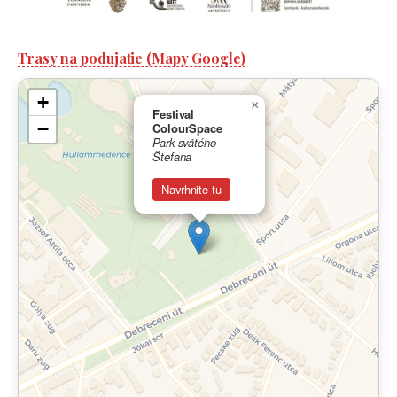
Trasy na podujatie (Mapy Google)
+
×
Festival
−
ColourSpace
Park svätého
Štefana
Navrhnite tu