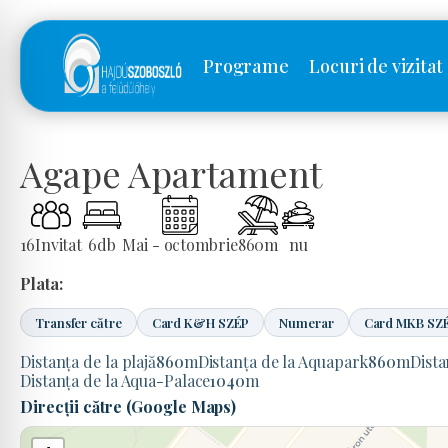
Programe
Locuri de vizitat
Agape Apartament
16
Invitat
6
db
Mai - octombrie
860
m
nu
Plata:
Transfer către
Card K&H SZÉP
Numerar
Card MKB SZ
Distanța de la plajă
860
m
Distanța de la Aquapark
860
m
Dist
Distanța de la Aqua-Palace
1040
m
Direcții către (Google Maps)