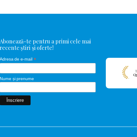
Abonează-te pentru a primi cele mai
recente știri și oferte!
*
Adresa de e-mail
Nume și prenume