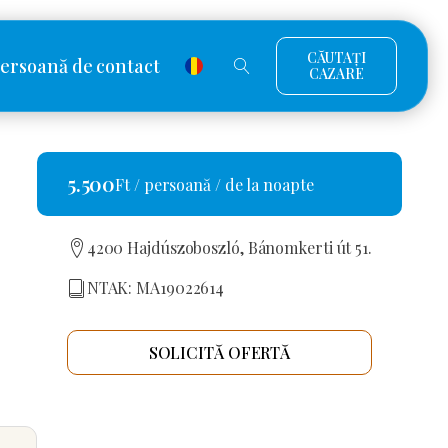
CĂUTAȚI
ersoană de contact
CAZARE
5.500
Ft / persoană / de la noapte
4200 Hajdúszoboszló, Bánomkerti út 51.
NTAK: MA19022614
SOLICITĂ OFERTĂ