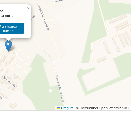
×
pe
rtament
Planificarea
rutelor
Broșură
|
© Contributori OpenStreetMap ©