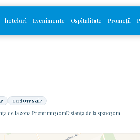
hoteluri
Evenimente
Ospitalitate
Promoții
P
ÉP
Card OTP SZÉP
anța de la zona Premium
1310
m
Distanța de la spa
1030
m