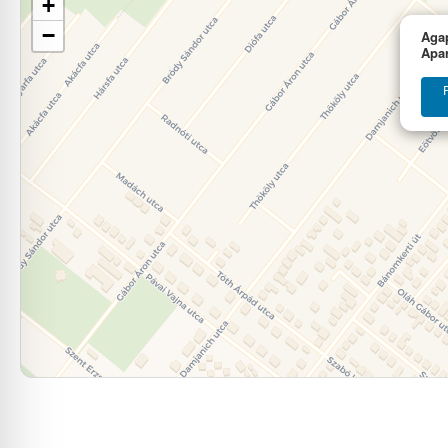
+
−
Aga
Apa