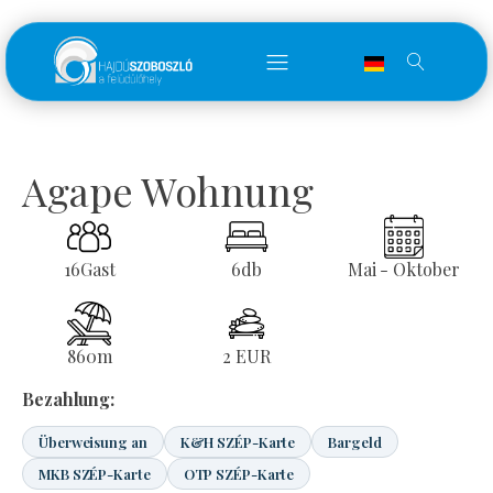
Agape Wohnung
16
Gast
6
db
Mai - Oktober
860
m
2 EUR
Bezahlung:
Überweisung an
K&H SZÉP-Karte
Bargeld
MKB SZÉP-Karte
OTP SZÉP-Karte