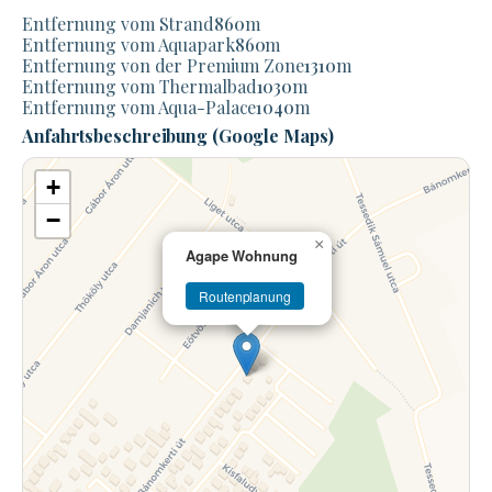
Entfernung vom Strand
860
m
Entfernung vom Aquapark
860
m
Entfernung von der Premium Zone
1310
m
Entfernung vom Thermalbad
1030
m
Entfernung vom Aqua-Palace
1040
m
Anfahrtsbeschreibung (Google Maps)
+
−
×
Agape Wohnung
Routenplanung