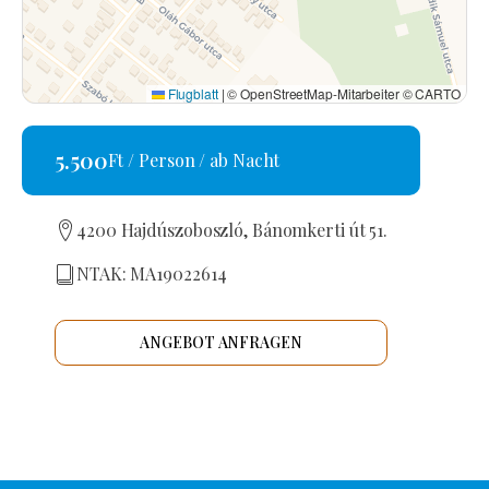
Flugblatt
|
© OpenStreetMap-Mitarbeiter © CARTO
5.500
Ft / Person / ab Nacht
4200 Hajdúszoboszló, Bánomkerti út 51.
NTAK: MA19022614
ANGEBOT ANFRAGEN