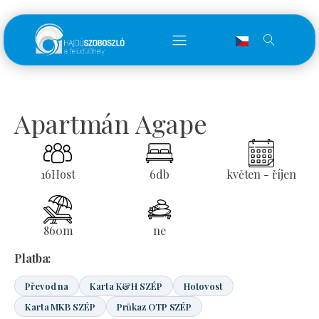
Apartmán Agape
16
Host
6
db
květen - říjen
860
m
ne
Platba:
Převod na
Karta K&H SZÉP
Hotovost
Karta MKB SZÉP
Průkaz OTP SZÉP