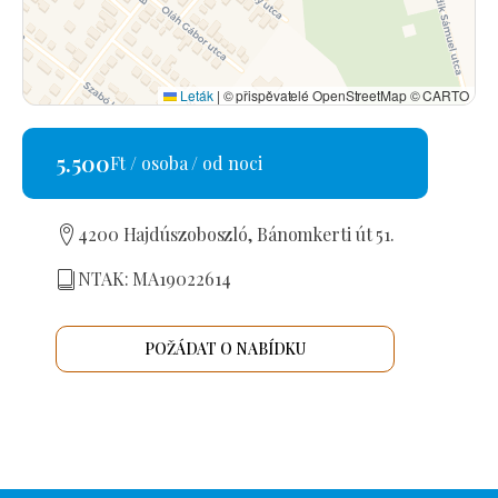
Leták
|
© přispěvatelé OpenStreetMap © CARTO
5.500
Ft / osoba / od noci
4200 Hajdúszoboszló, Bánomkerti út 51.
NTAK: MA19022614
POŽÁDAT O NABÍDKU