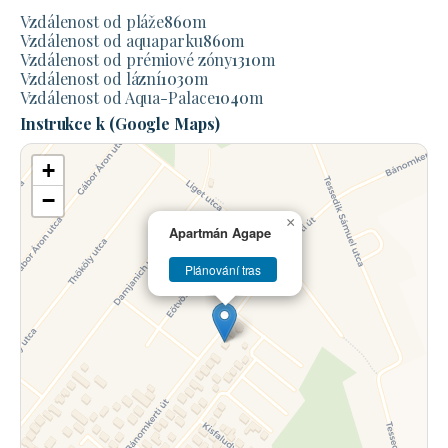
Vzdálenost od pláže
860
m
Vzdálenost od aquaparku
860
m
Vzdálenost od prémiové zóny
1310
m
Vzdálenost od lázní
1030
m
Vzdálenost od Aqua-Palace
1040
m
Instrukce k (Google Maps)
+
−
×
Apartmán Agape
Plánování tras