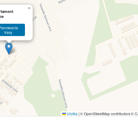
×
rtament
pe
Planowanie
trasy
Ulotka
|
© OpenStreetMap contributors ©