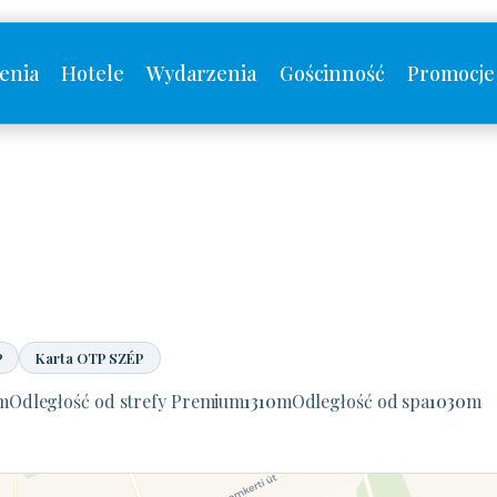
enia
Hotele
Wydarzenia
Gościnność
Promocje
P
Karta OTP SZÉP
m
Odległość od strefy Premium
1310
m
Odległość od spa
1030
m