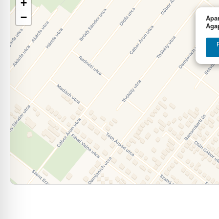
+
−
Apa
Aga