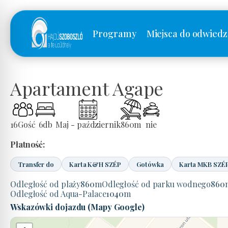
Programy
Miejsca do odwiedz
Apartament Agape
16
Gość
6
db
Maj - październik
860
m
nie
Płatność:
Transfer do
Karta K&H SZÉP
Gotówka
Karta MKB SZÉ
Odległość od plaży
860
m
Odległość od parku wodnego
860
Odległość od Aqua-Palace
1040
m
Wskazówki dojazdu (Mapy Google)