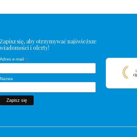
Zapisz się, aby otrzymywać najświeższe
wiadomości i oferty!
*
Adres e-mail
Nazwa