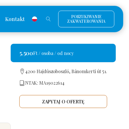
POSZUKIWANIE
Kontakt
ZAKWATEROWANIA
5.500
Ft / osoba / od nocy
4200 Hajdúszoboszló, Bánomkerti út 51.
NTAK: MA19022614
ZAPYTAJ O OFERTĘ