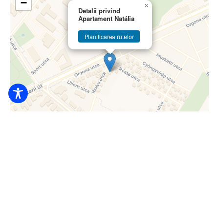
−
×
Detalii privind
Apartament Natália
Planificarea rutelor
Broșură
|
© Contributori OpenStreetMap © CARTO
6.000
Ft / persoană / de la noapte