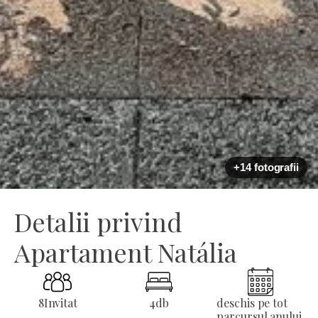
+14 fotografii
Detalii privind
Apartament Natália
8
Invitat
4
db
deschis pe tot
parcursul anului