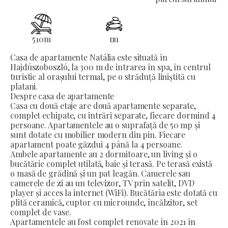
510
m
nu
Casa de apartamente Natália este situată în
Hajdúszoboszló, la 300 m de intrarea în spa, în centrul
turistic al orașului termal, pe o străduță liniștită cu
platani.
Despre casa de apartamente
Casa cu două etaje are două apartamente separate,
complet echipate, cu intrări separate, fiecare dormind 4
persoane. Apartamentele au o suprafață de 50 mp și
sunt dotate cu mobilier modern din pin. Fiecare
apartament poate găzdui 4 până la 4 persoane.
Ambele apartamente au 2 dormitoare, un living și o
bucătărie complet utilată, baie și terasă. Pe terasă există
o masă de grădină și un pat leagăn. Camerele sau
camerele de zi au un televizor, TV prin satelit, DVD
player și acces la internet (WiFi). Bucătăria este dotată cu
plită ceramică, cuptor cu microunde, încălzitor, set
complet de vase.
Apartamentele au fost complet renovate în 2021 în