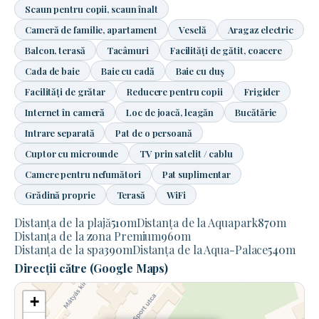
Scaun pentru copii, scaun înalt
Cameră de familie, apartament
Veselă
Aragaz electric
Balcon, terasă
Tacâmuri
Facilități de gătit, coacere
Cada de baie
Baie cu cadă
Baie cu duș
Facilități de grătar
Reducere pentru copii
Frigider
Internet în cameră
Loc de joacă, leagăn
Bucătărie
Intrare separată
Pat de o persoană
Cuptor cu microunde
TV prin satelit / cablu
Camere pentru nefumători
Pat suplimentar
Grădină proprie
Terasă
WiFi
Distanța de la plajă
510
m
Distanța de la Aquapark
870
m
Distanța de la zona Premium
960
m
Distanța de la spa
390
m
Distanța de la Aqua-Palace
540
m
Direcții către (Google Maps)
+