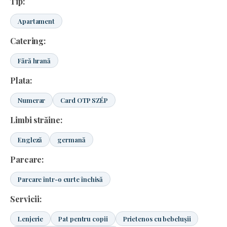
Tip:
Apartament
Catering:
Fără hrană
Plata:
Numerar
Card OTP SZÉP
Limbi străine:
Engleză
germană
Parcare:
Parcare într-o curte închisă
Servicii:
Lenjerie
Pat pentru copii
Prietenos cu bebelușii