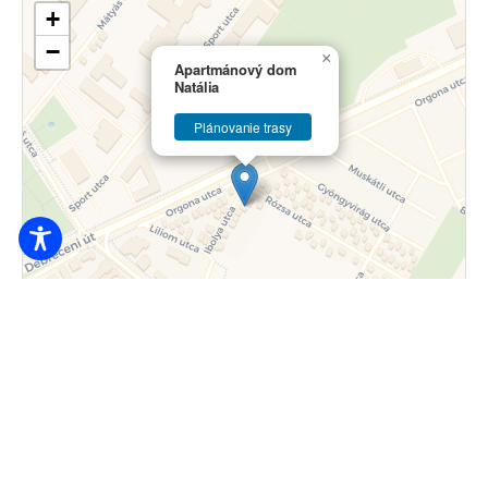
+
−
×
Apartmánový dom
Natália
Plánovanie trasy
Leták
|
© prispievatelia OpenStreetMap © CARTO
6.000
Ft / osoba / od noci