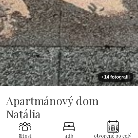
+14 fotografií
Apartmánový dom
Natália
8
Hosť
4
db
otvorené po celý