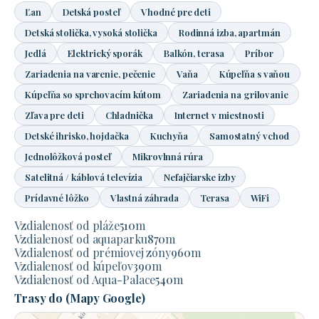
Ľan
Detská posteľ
Vhodné pre deti
Detská stolička, vysoká stolička
Rodinná izba, apartmán
Jedlá
Elektrický sporák
Balkón, terasa
Príbor
Zariadenia na varenie, pečenie
Vaňa
Kúpeľňa s vaňou
Kúpeľňa so sprchovacím kútom
Zariadenia na grilovanie
Zľava pre deti
Chladnička
Internet v miestnosti
Detské ihrisko, hojdačka
Kuchyňa
Samostatný vchod
Jednolôžková posteľ
Mikrovlnná rúra
Satelitná / káblová televízia
Nefajčiarske izby
Prídavné lôžko
Vlastná záhrada
Terasa
WiFi
Vzdialenosť od pláže
510
m
Vzdialenosť od aquaparku
870
m
Vzdialenosť od prémiovej zóny
960
m
Vzdialenosť od kúpeľov
390
m
Vzdialenosť od Aqua-Palace
540
m
Trasy do (Mapy Google)