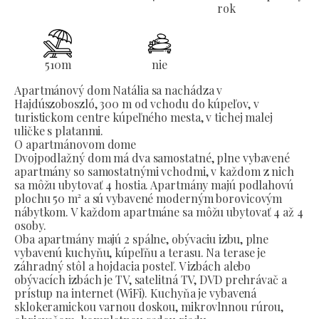
rok
510
m
nie
Apartmánový dom Natália sa nachádza v
Hajdúszoboszló, 300 m od vchodu do kúpeľov, v
turistickom centre kúpeľného mesta, v tichej malej
uličke s platanmi.
O apartmánovom dome
Dvojpodlažný dom má dva samostatné, plne vybavené
apartmány so samostatnými vchodmi, v každom z nich
sa môžu ubytovať 4 hostia. Apartmány majú podlahovú
plochu 50 m² a sú vybavené moderným borovicovým
nábytkom. V každom apartmáne sa môžu ubytovať 4 až 4
osoby.
Oba apartmány majú 2 spálne, obývaciu izbu, plne
vybavenú kuchyňu, kúpeľňu a terasu. Na terase je
záhradný stôl a hojdacia posteľ. V izbách alebo
obývacích izbách je TV, satelitná TV, DVD prehrávač a
prístup na internet (WiFi). Kuchyňa je vybavená
sklokeramickou varnou doskou, mikrovlnnou rúrou,