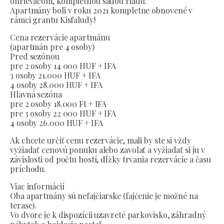
ohrievačom, kompletnou sadou riadu.
Apartmány boli v roku 2021 kompletne obnovené v
rámci grantu Kisfaludy!
Cena rezervácie apartmánu
(apartmán pre 4 osoby)
Pred sezónou
pre 2 osoby 14 000 HUF + IFA
3 osoby 21.000 HUF + IFA
4 osoby 28.000 HUF + IFA
Hlavná sezóna
pre 2 osoby 18.000 Ft + IFA
pre 3 osoby 22 000 HUF + IFA
4 osoby 26.000 HUF + IFA
Ak chcete určiť cenu rezervácie, mali by ste si vždy
vyžiadať cenovú ponuku alebo zavolať a vyžiadať si ju v
závislosti od počtu hostí, dĺžky trvania rezervácie a času
príchodu.
Viac informácií
Oba apartmány sú nefajčiarske (fajčenie je možné na
terase).
Vo dvore je k dispozícii uzavreté parkovisko, záhradný