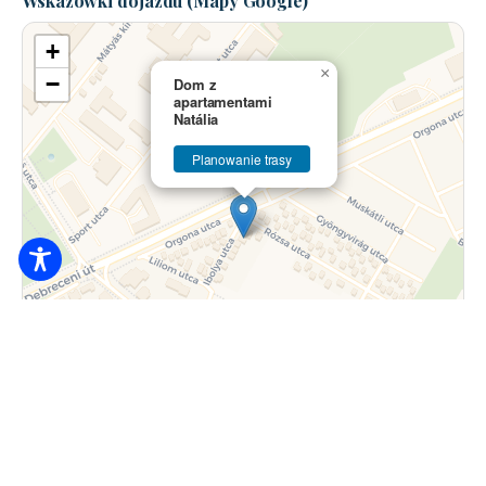
Wskazówki dojazdu (Mapy Google)
+
×
−
Dom z
apartamentami
Natália
Planowanie trasy
Ulotka
|
© OpenStreetMap contributors © CARTO