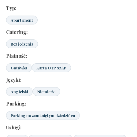
Typ:
Apartament
Catering:
Bez jedzenia
Płatność:
Gotówka
Karta OTP SZÉP
Języki:
Angielski
Niemiecki
Parking:
Parking na zamkniętym dziedzińcu
Usługi: