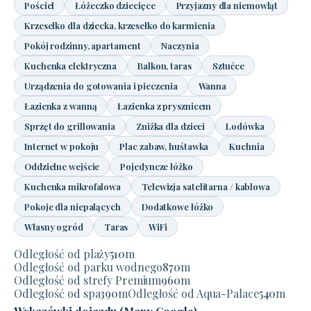
Pościel
Łóżeczko dziecięce
Przyjazny dla niemowląt
Krzesełko dla dziecka, krzesełko do karmienia
Pokój rodzinny, apartament
Naczynia
Kuchenka elektryczna
Balkon, taras
Sztućce
Urządzenia do gotowania i pieczenia
Wanna
Łazienka z wanną
Łazienka z prysznicem
Sprzęt do grillowania
Zniżka dla dzieci
Lodówka
Internet w pokoju
Plac zabaw, huśtawka
Kuchnia
Oddzielne wejście
Pojedyncze łóżko
Kuchenka mikrofalowa
Telewizja satelitarna / kablowa
Pokoje dla niepalących
Dodatkowe łóżko
Własny ogród
Taras
WiFi
Odległość od plaży
510
m
Odległość od parku wodnego
870
m
Odległość od strefy Premium
960
m
Odległość od spa
390
m
Odległość od Aqua-Palace
540
m