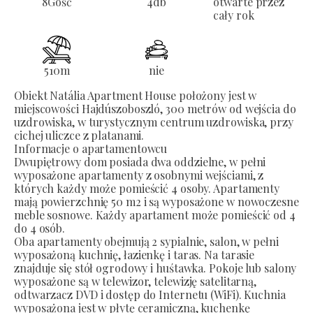
8
Gość
4
db
otwarte przez
cały rok
510
m
nie
Obiekt Natália Apartment House położony jest w
miejscowości Hajdúszoboszló, 300 metrów od wejścia do
uzdrowiska, w turystycznym centrum uzdrowiska, przy
cichej uliczce z platanami.
Informacje o apartamentowcu
Dwupiętrowy dom posiada dwa oddzielne, w pełni
wyposażone apartamenty z osobnymi wejściami, z
których każdy może pomieścić 4 osoby. Apartamenty
mają powierzchnię 50 m2 i są wyposażone w nowoczesne
meble sosnowe. Każdy apartament może pomieścić od 4
do 4 osób.
Oba apartamenty obejmują 2 sypialnie, salon, w pełni
wyposażoną kuchnię, łazienkę i taras. Na tarasie
znajduje się stół ogrodowy i huśtawka. Pokoje lub salony
wyposażone są w telewizor, telewizję satelitarną,
odtwarzacz DVD i dostęp do Internetu (WiFi). Kuchnia
wyposażona jest w płytę ceramiczną, kuchenkę