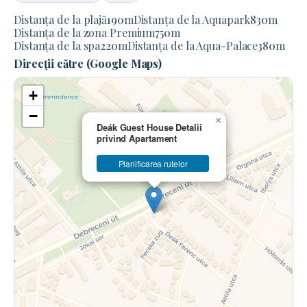
Distanța de la plajă
190
m
Distanța de la Aquapark
830
m
Distanța de la zona Premium
750
m
Distanța de la spa
220
m
Distanța de la Aqua-Palace
380
m
Direcții către (Google Maps)
+
−
×
Deák Guest House Detalii
privind Apartament
Planificarea rutelor