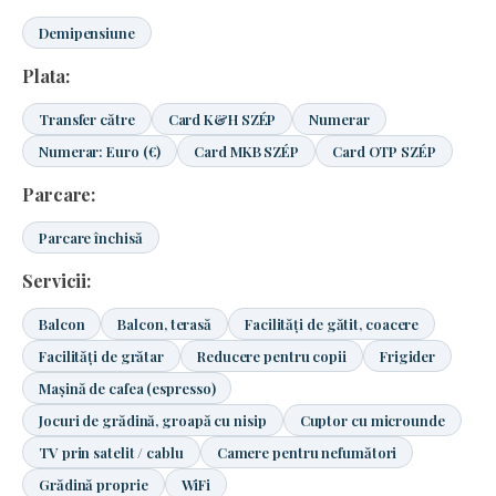
Demipensiune
Plata:
Transfer către
Card K&H SZÉP
Numerar
Numerar: Euro (€)
Card MKB SZÉP
Card OTP SZÉP
Parcare:
Parcare închisă
Servicii:
Balcon
Balcon, terasă
Facilități de gătit, coacere
Facilități de grătar
Reducere pentru copii
Frigider
Mașină de cafea (espresso)
Jocuri de grădină, groapă cu nisip
Cuptor cu microunde
TV prin satelit / cablu
Camere pentru nefumători
Grădină proprie
WiFi