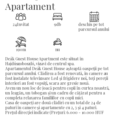
Apartament
24
Invitat
9
db
deschis pe tot
parcursul anului
190
m
nu
Deák Guest House Apartment este situat în
Hajdúszoboszló, vizavi de centrul spa.
Apartamentul Deák Guest House așteaptă oaspeții pe tot
parcursul anului. Clădirea a fost renovată, în camere au
fost instalate televizoare Led și frigidere noi, toți pereții
interiori au fost vopsiți, scara are gresie nouă.
Avem un nou loc de joacă pentru copii în curtea noastră,
un leagăn, un tobogan și un cadru de cățărat pentru a
completa relaxarea familiilor cu copii mici.
Casa de oaspeți are două clădiri cu un total de 24 de
paturi în camere și apartamente cu 2, 3 și 4 paturi.
Prețul direcției indicate (Prețuri: 6.000 - 10.000 HUF