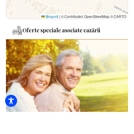
Broșură
|
© Contributori OpenStreetMap © CARTO
Oferte speciale asociate cazării
Recuperare după pensionare în Casa de oaspeți Deák