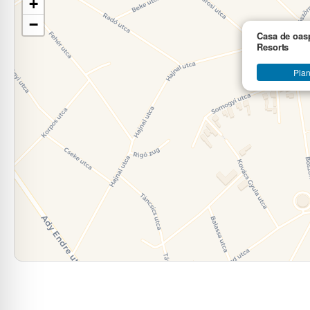
+
−
Casa de oas
Resorts
Plan