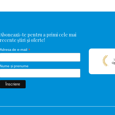
Abonează-te pentru a primi cele mai
recente știri și oferte!
*
Adresa de e-mail
Nume și prenume