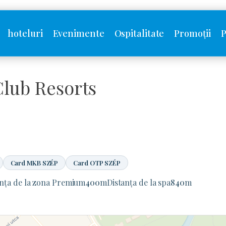
hoteluri
Evenimente
Ospitalitate
Promoții
P
Club Resorts
Card MKB SZÉP
Card OTP SZÉP
anța de la zona Premium
400
m
Distanța de la spa
840
m