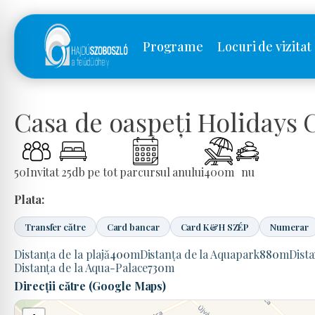
Programe
Locuri de vizitat
Casa de oaspeți Holidays 
50
Invitat
25
db
pe tot parcursul anului
400
m
nu
Plata:
Transfer către
Card bancar
Card K&H SZÉP
Numerar
Distanța de la plajă
400
m
Distanța de la Aquapark
880
m
Dist
Distanța de la Aqua-Palace
730
m
Direcții către (Google Maps)