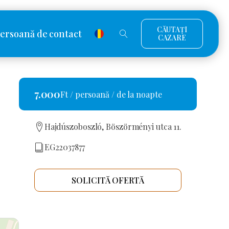
CĂUTAȚI
ersoană de contact
CAZARE
7.000
Ft / persoană / de la noapte
Hajdúszoboszló, Böszörményi utca 11.
EG22037877
SOLICITĂ OFERTĂ