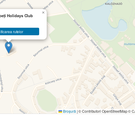
×
peți Holidays Club
ificarea rutelor
Broșură
|
© Contributori OpenStreetMap ©