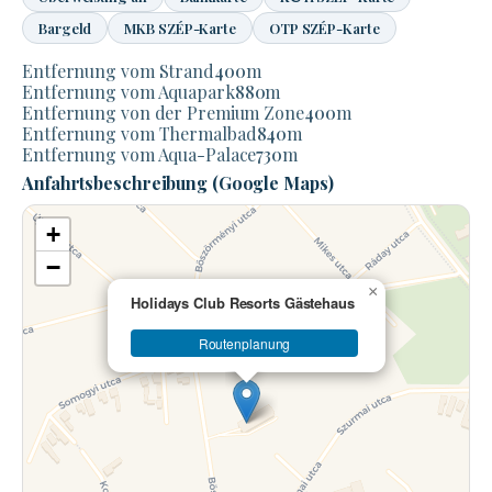
Bargeld
MKB SZÉP-Karte
OTP SZÉP-Karte
Entfernung vom Strand
400
m
Entfernung vom Aquapark
880
m
Entfernung von der Premium Zone
400
m
Entfernung vom Thermalbad
840
m
Entfernung vom Aqua-Palace
730
m
Anfahrtsbeschreibung (Google Maps)
+
−
×
Holidays Club Resorts Gästehaus
Routenplanung