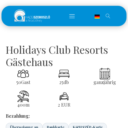
Holidays Club Resorts
Gästehaus
50
Gast
25
db
ganzjährig
400
m
2 EUR
Bezahlung:
Überweisung an
Bankkarte
K&H SZÉP-Karte