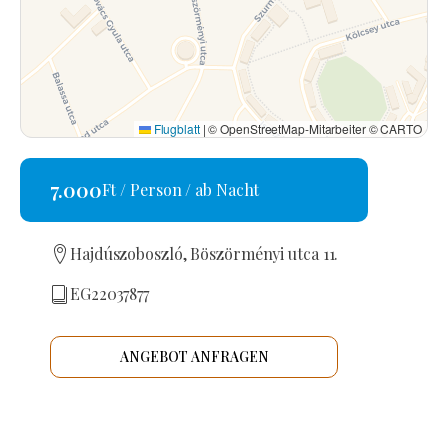
Flugblatt
|
© OpenStreetMap-Mitarbeiter © CARTO
7.000
Ft / Person / ab Nacht
Hajdúszoboszló, Böszörményi utca 11.
EG22037877
ANGEBOT ANFRAGEN