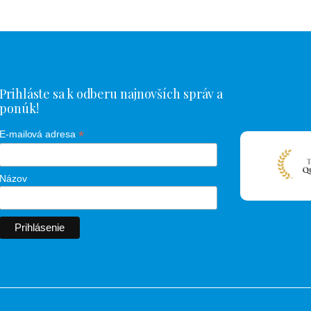
Prihláste sa k odberu najnovších správ a
ponúk!
*
E-mailová adresa
Názov