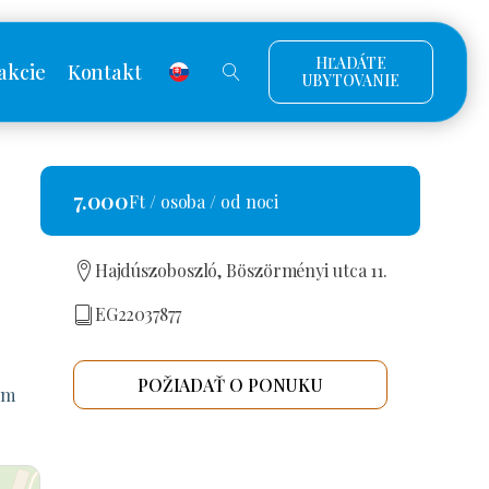
HĽADÁTE
akcie
Kontakt
UBYTOVANIE
7.000
Ft / osoba / od noci
Hajdúszoboszló, Böszörményi utca 11.
EG22037877
POŽIADAŤ O PONUKU
0
m