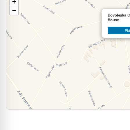
+
−
Dovolenka C
House
Plá