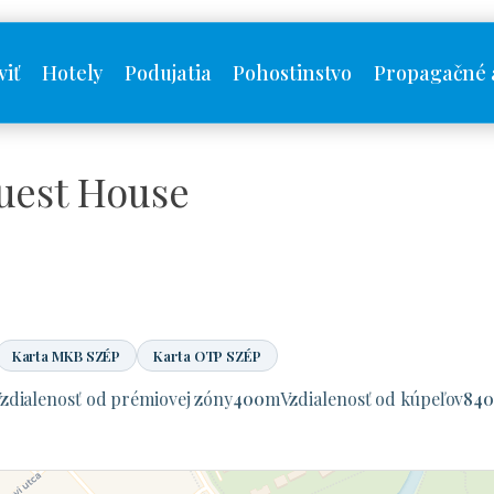
viť
Hotely
Podujatia
Pohostinstvo
Propagačné 
uest House
Karta MKB SZÉP
Karta OTP SZÉP
zdialenosť od prémiovej zóny
400
m
Vzdialenosť od kúpeľov
84