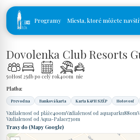
Programy
Miesta, ktoré môžete navští
Dovolenka Club Resorts G
50
Hosť
25
db
po celý rok
400
m
nie
Platba:
Prevod na
Banková karta
Karta K&H SZÉP
Hotovosť
Vzdialenosť od pláže
400
m
Vzdialenosť od aquaparku
880
m
V
Vzdialenosť od Aqua-Palace
730
m
Trasy do (Mapy Google)