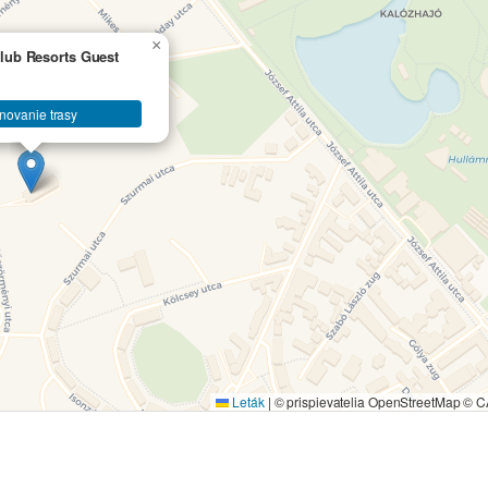
×
lub Resorts Guest
novanie trasy
Leták
|
© prispievatelia OpenStreetMap ©