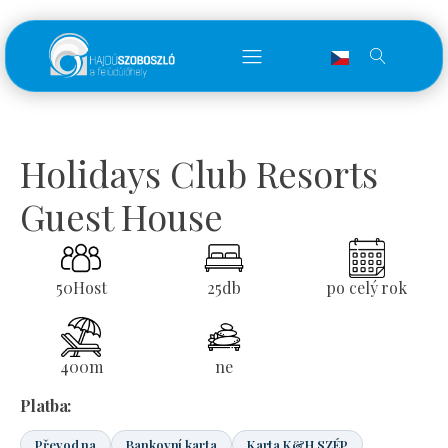
Holidays Club Resorts
Guest House
50
Host
25
db
po celý rok
400
m
ne
Platba:
Převod na
Bankovní karta
Karta K&H SZÉP