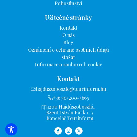
Pohostinství
Užitečné stránky
Kontakt
O nás
Blog
Oznámení o ochraně osobních údajů
stožár
Informace o souborech cookie
Kontakt
hajduszoboszlo@tourinform.hu
+36 30/200-5665
4200 Hajdúszoboszló,
Szent István Park 1-3.
Kancelář Tourinform