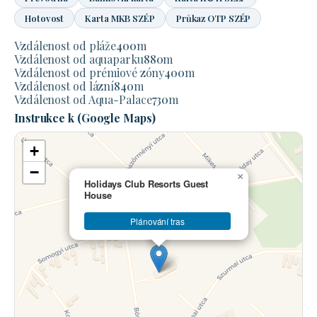
Hotovost
Karta MKB SZÉP
Průkaz OTP SZÉP
Vzdálenost od pláže
400
m
Vzdálenost od aquaparku
880
m
Vzdálenost od prémiové zóny
400
m
Vzdálenost od lázní
840
m
Vzdálenost od Aqua-Palace
730
m
Instrukce k (Google Maps)
+
−
×
Holidays Club Resorts Guest
House
Plánování tras