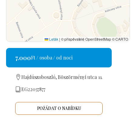
Leták
|
© přispěvatelé OpenStreetMap © CARTO
7.000
Ft / osoba / od noci
Hajdúszoboszló, Böszörményi utca 11.
EG22037877
POŽÁDAT O NABÍDKU