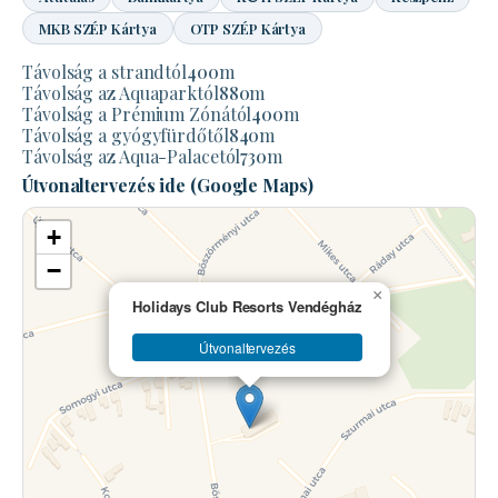
MKB SZÉP Kártya
OTP SZÉP Kártya
Távolság a strandtól
400
m
Távolság az Aquaparktól
880
m
Távolság a Prémium Zónától
400
m
Távolság a gyógyfürdőtől
840
m
Távolság az Aqua-Palacetól
730
m
Útvonaltervezés ide (Google Maps)
+
−
×
Holidays Club Resorts Vendégház
Útvonaltervezés