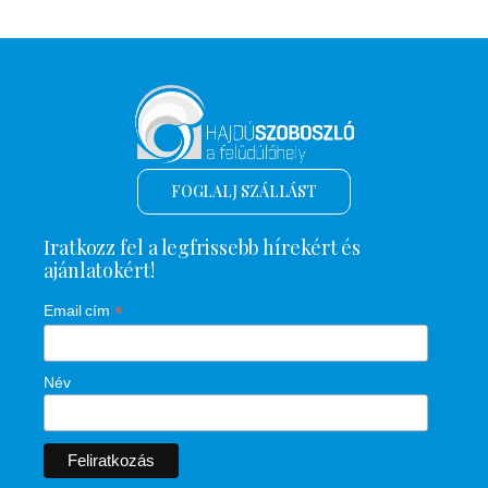
FOGLALJ SZÁLLÁST
Iratkozz fel a legfrissebb hírekért és
ajánlatokért!
*
Email cím
Név