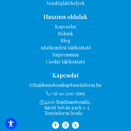
Vendéglátóhelyek
Hasznos oldalak
Kapcsolat
Rólunk
Blog
Adatkezelési tájékoztató
Impresszum
Cookie tájékoztató
Kapcsolat
hajduszoboszlo@tourinform.hu
+36 30/200-5665
4200 Hajdúszoboszló,
Szent István park 1–3.
Tourinform Iroda