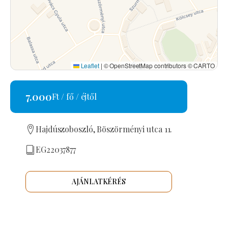
Leaflet
|
© OpenStreetMap contributors © CARTO
7.000
Ft / fő / éjtől
Hajdúszoboszló, Böszörményi utca 11.
EG22037877
AJÁNLATKÉRÉS