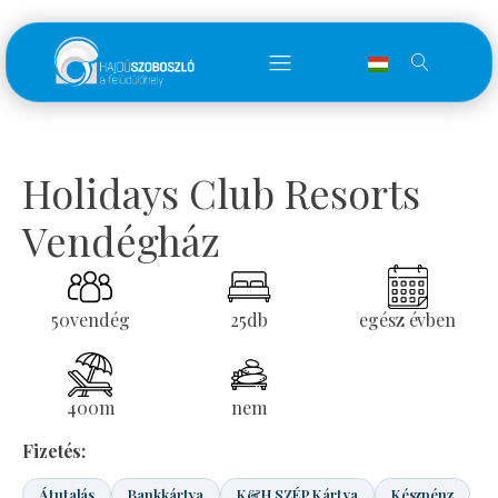
Holidays Club Resorts
Vendégház
50
vendég
25
db
egész évben
400
m
nem
Fizetés:
Átutalás
Bankkártya
K&H SZÉP Kártya
Készpénz