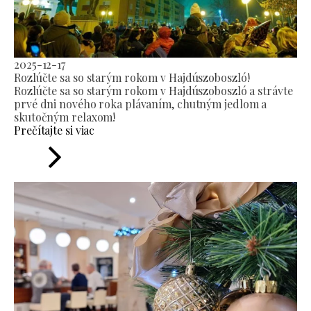
2025-12-17
Rozlúčte sa so starým rokom v Hajdúszoboszló!
Rozlúčte sa so starým rokom v Hajdúszoboszló a strávte
prvé dni nového roka plávaním, chutným jedlom a
skutočným relaxom!
Prečítajte si viac