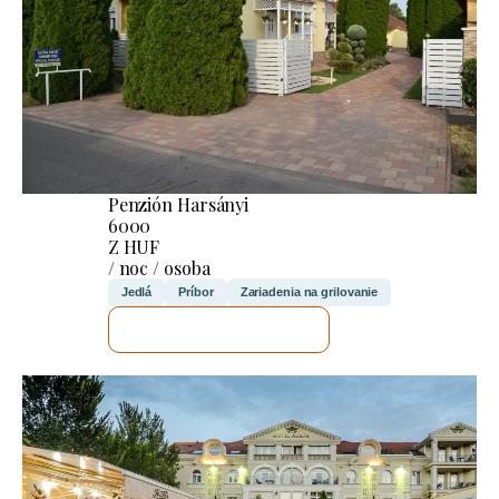
Penzión Harsányi
6000
Z HUF
/ noc / osoba
Jedlá
Príbor
Zariadenia na grilovanie
SKONTROLUJEM TO