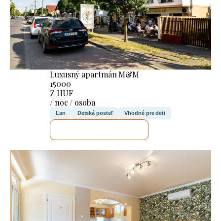
Luxusný apartmán M&M
15000
Z HUF
/ noc / osoba
Ľan
Detská posteľ
Vhodné pre deti
SKONTROLUJEM TO