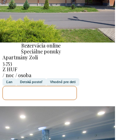
Rezervácia online
Špeciálne ponuky
Apartmány Zoli
3.753
Z HUF
/ noc / osoba
Ľan
Detská posteľ
Vhodné pre deti
SKONTROLUJEM TO