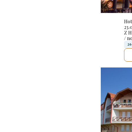
Hot
23.
Z 
/ n
24