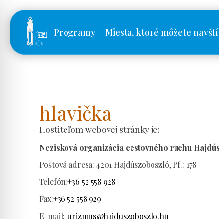
Programy
Miesta, ktoré môžete navští
hlavička
Hostiteľom webovej stránky je:
Nezisková organizácia cestovného ruchu Hajdúsz
Poštová adresa:
4201 Hajdúszoboszló, Pf.: 178
Telefón:
+36 52 558 928
Fax:
+36 52 558 929
E-mail:
turizmus@hajduszoboszlo.hu