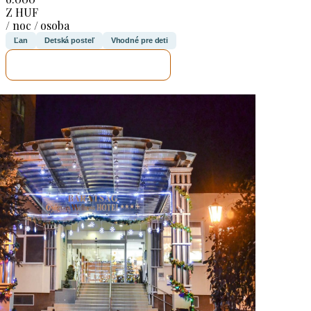
Z HUF
/ noc / osoba
Ľan
Detská posteľ
Vhodné pre deti
SKONTROLUJEM TO