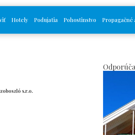
viť
Hotely
Podujatia
Pohostinstvo
Propagačné 
Odporúča
oboszló s.r.o.