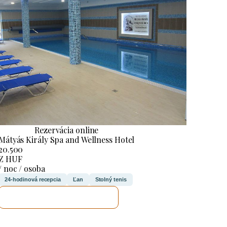
Rezervácia online
Mátyás Király Spa and Wellness Hotel
20.500
Z HUF
/ noc / osoba
24-hodinová recepcia
Ľan
Stolný tenis
SKONTROLUJEM TO