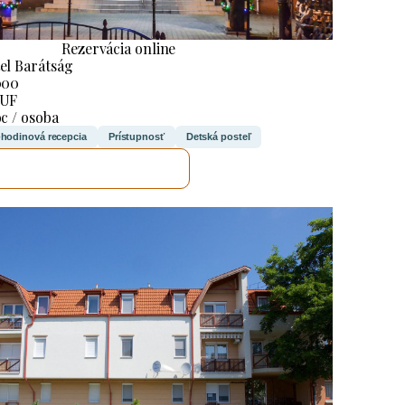
Rezervácia online
el Barátság
000
HUF
oc / osoba
-hodinová recepcia
Prístupnosť
Detská posteľ
SKONTROLUJEM TO