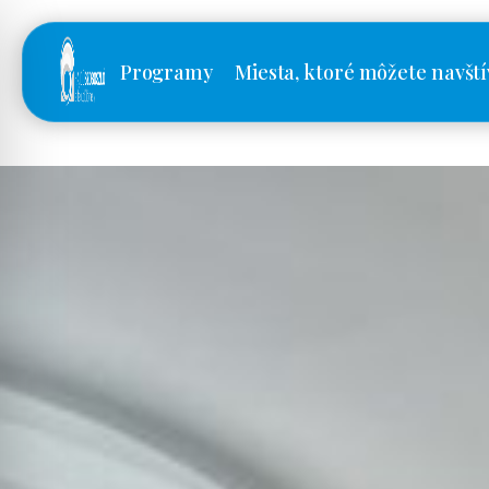
Programy
Miesta, ktoré môžete navští