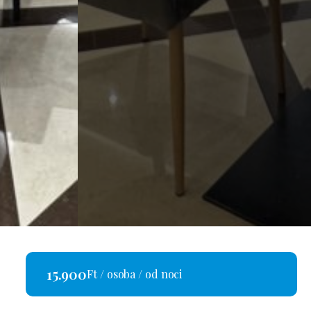
15.900
Ft / osoba / od noci