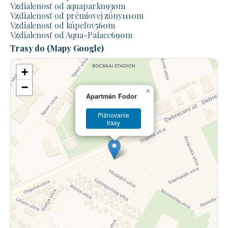
Vzdialenosť od aquaparku
930
m
Vzdialenosť od prémiovej zóny
1110
m
Vzdialenosť od kúpeľov
560
m
Vzdialenosť od Aqua-Palace
690
m
Trasy do (Mapy Google)
+
−
×
Apartmán Fodor
Plánovanie
trasy