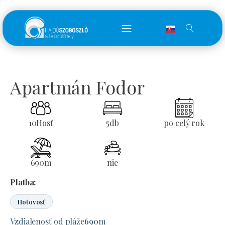
Apartmán Fodor
10
Hosť
5
db
po celý rok
690
m
nie
Platba:
Hotovosť
Vzdialenosť od pláže
690
m