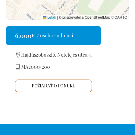
Leták
|
© prispievatelia OpenStreetMap © CARTO
6.000
Ft / osoba / od noci
Hajdúszoboszló, Nefelejcs utca 3.
MA20003200
POŽIADAŤ O PONUKU