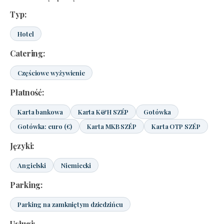
Typ:
Hotel
Catering:
Częściowe wyżywienie
Płatność:
Karta bankowa
Karta K&H SZÉP
Gotówka
Gotówka: euro (€)
Karta MKB SZÉP
Karta OTP SZÉP
Języki:
Angielski
Niemiecki
Parking:
Parking na zamkniętym dziedzińcu
Usługi: