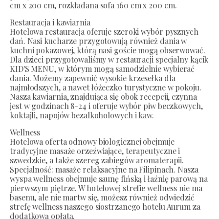
cm x 200 cm, rozkładana sofa 160 cm x 200 cm.
Restauracja i kawiarnia
Hotelowa restauracja oferuje szeroki wybór pysznych
dań. Nasi kucharze przygotowują również dania w
kuchni pokazowej, którą nasi goście mogą obserwować.
Dla dzieci przygotowaliśmy w restauracji specjalny kącik
KID'S MENU, w którym mogą samodzielnie wybierać
dania. Możemy zapewnić wysokie krzesełka dla
najmłodszych, a nawet łóżeczko turystyczne w pokoju.
Nasza kawiarnia, znajdująca się obok recepcji, czynna
jest w godzinach 8-24 i oferuje wybór piw beczkowych,
koktajli, napojów bezalkoholowych i kaw.
Wellness
Hotelowa oferta odnowy biologicznej obejmuje
tradycyjne masaże orzeźwiające, terapeutyczne i
szwedzkie, a także szereg zabiegów aromaterapii.
Specjalność: masaże relaksacyjne na Filipinach. Nasza
wyspa wellness obejmuje saunę fińską i łaźnię parową na
pierwszym piętrze. W hotelowej strefie wellness nie ma
basenu, ale nie martw się, możesz również odwiedzić
strefę wellness naszego siostrzanego hotelu Aurum za
dodatkową opłatą.