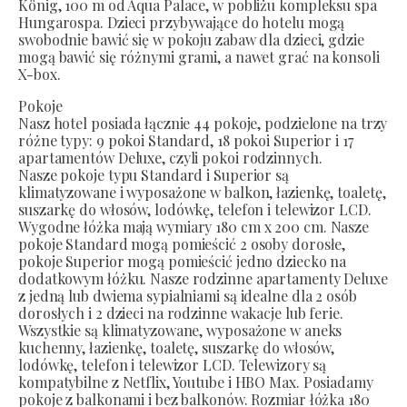
König, 100 m od Aqua Palace, w pobliżu kompleksu spa
Hungarospa. Dzieci przybywające do hotelu mogą
swobodnie bawić się w pokoju zabaw dla dzieci, gdzie
mogą bawić się różnymi grami, a nawet grać na konsoli
X-box.
Pokoje
Nasz hotel posiada łącznie 44 pokoje, podzielone na trzy
różne typy: 9 pokoi Standard, 18 pokoi Superior i 17
apartamentów Deluxe, czyli pokoi rodzinnych.
Nasze pokoje typu Standard i Superior są
klimatyzowane i wyposażone w balkon, łazienkę, toaletę,
suszarkę do włosów, lodówkę, telefon i telewizor LCD.
Wygodne łóżka mają wymiary 180 cm x 200 cm. Nasze
pokoje Standard mogą pomieścić 2 osoby dorosłe,
pokoje Superior mogą pomieścić jedno dziecko na
dodatkowym łóżku. Nasze rodzinne apartamenty Deluxe
z jedną lub dwiema sypialniami są idealne dla 2 osób
dorosłych i 2 dzieci na rodzinne wakacje lub ferie.
Wszystkie są klimatyzowane, wyposażone w aneks
kuchenny, łazienkę, toaletę, suszarkę do włosów,
lodówkę, telefon i telewizor LCD. Telewizory są
kompatybilne z Netflix, Youtube i HBO Max. Posiadamy
pokoje z balkonami i bez balkonów. Rozmiar łóżka 180