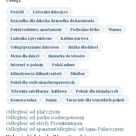
Pościel
Łóżeczko dziecięce
Krzesełko dla dziecka, krzesełko do karmienia
Pokój rodzinny, apartament
Podwójne łóżko
Wanna
Łazienka z prysznicem
Kabina parowa
Usługi przyjazne dzieciom
Zniżka dla dzieci
Menu dla dzieci
Suszarka do włosów
Internet w pokoju
Pokój zabaw
Klimatyzacja (klimatyzator)
Minibar
Pokój dla osób niepełnosprawnych
Telewizja satelitarna / kablowa
Pokoje dla niepalących
Komora solna
Sauna
Taras (nie dla wszystkich pokoi)
Odległość od plaży
270
m
Odległość od parku wodnego
600
m
Odległość od strefy Premium
650
m
Odległość od spa
110
m
Odległość od Aqua-Palace
230
m