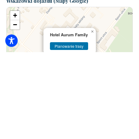
Wskazówki dojazdu (Mapy Google)
+
−
×
Hotel Aurum Family
Planowanie trasy
Ulotka
|
© OpenStreetMap contributors © CARTO