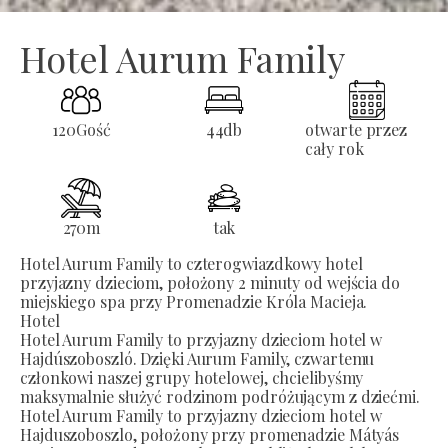
Hotel Aurum Family
120
Gość
44
db
otwarte przez
cały rok
270
m
tak
Hotel Aurum Family to czterogwiazdkowy hotel
przyjazny dzieciom, położony 2 minuty od wejścia do
miejskiego spa przy Promenadzie Króla Macieja.
Hotel
Hotel Aurum Family to przyjazny dzieciom hotel w
Hajdúszoboszló. Dzięki Aurum Family, czwartemu
członkowi naszej grupy hotelowej, chcielibyśmy
maksymalnie służyć rodzinom podróżującym z dziećmi.
Hotel Aurum Family to przyjazny dzieciom hotel w
Hajduszoboszlo, położony przy promenadzie Mátyás