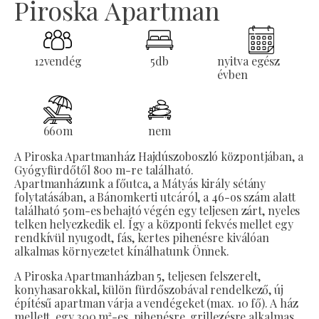
Piroska Apartman
12
vendég
5
db
nyitva egész
évben
660
m
nem
A Piroska Apartmanház Hajdúszoboszló központjában, a
Gyógyfürdőtől 800 m-re található.
Apartmanházunk a főutca, a Mátyás király sétány
folytatásában, a Bánomkerti utcáról, a 46-os szám alatt
található 50m-es behajtó végén egy teljesen zárt, nyeles
telken helyezkedik el. Így a központi fekvés mellet egy
rendkívül nyugodt, fás, kertes pihenésre kiválóan
alkalmas környezetet kínálhatunk Önnek.
A Piroska Apartmanházban 5, teljesen felszerelt,
konyhasarokkal, külön fürdőszobával rendelkező, új
építésű apartman várja a vendégeket (max. 10 fő). A ház
mellett, egy 300 m²-es, pihenésre, grillezésre alkalmas,