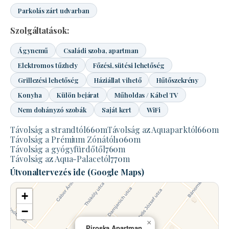
Parkolás zárt udvarban
Szolgáltatások:
Ágynemű
Családi szoba, apartman
Elektromos tűzhely
Főzési, sütési lehetőség
Grillezési lehetőség
Háziállat vihető
Hűtőszekrény
Konyha
Külön bejárat
Műholdas / Kábel TV
Nem dohányzó szobák
Saját kert
WiFi
Távolság a strandtól
660
m
Távolság az Aquaparktól
660
m
Távolság a Prémium Zónától
1060
m
Távolság a gyógyfürdőtől
760
m
Távolság az Aqua-Palacetól
770
m
Útvonaltervezés ide (Google Maps)
+
−
×
Piroska Apartman