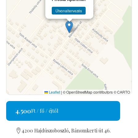
Útvonaltervezés
Leaflet
|
© OpenStreetMap contributors © CARTO
4.500
Ft / fő / éjtől
4200 Hajdúszoboszló, Bánomkerti út 46.