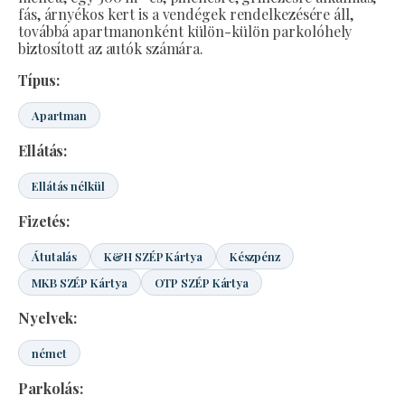
fás, árnyékos kert is a vendégek rendelkezésére áll,
továbbá apartmanonként külön-külön parkolóhely
biztosított az autók számára.
Típus:
Apartman
Ellátás:
Ellátás nélkül
Fizetés:
Átutalás
K&H SZÉP Kártya
Készpénz
MKB SZÉP Kártya
OTP SZÉP Kártya
Nyelvek:
német
Parkolás: