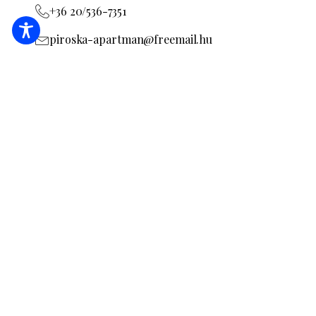
+36 20/536-7351
piroska-apartman@freemail.hu
Megnézem a szállás oldalát
MA20011684
SZÁLLÁSFOGLALÁS
AJÁNLATKÉRÉS