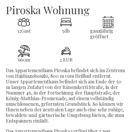
Piroska Wohnung
12
Gast
5
db
ganzjährig
geöffnet
660
m
2 EUR
Das Appartementhaus Piroska befindet sich im Zentrum
von Hajdúszoboszló, 800 m vom Heilbad entfernt.
Unser Appartementhaus befindet sich am Ende der 50
m langen Zufahrt von der Bánomkerti Straße, in der
Nummer 46, in der Fortsetzung der Hauptstraße, der
König-Matthias-Promenade, auf einem vollständig
umschlossenen, geformten Grundstück. So können wir
Ihnen neben der zentralen Lage auch eine sehr ruhige,
bewaldete und gärtnerische Umgebung bieten, die zum
Entspannen einlädt.
Das Appartementhaus Piroska verfügt über 5 neu