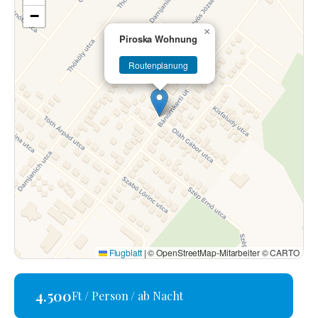
−
×
Piroska Wohnung
Routenplanung
Flugblatt
|
© OpenStreetMap-Mitarbeiter © CARTO
4.500
Ft / Person / ab Nacht