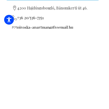
4200 Hajdúszoboszló, Bánomkerti út 46.
+36 20/536-7351
piroska-apartman@freemail.hu
Ich werde die Unterkunftsseite überprüfen
MA20011684
BUCHUNG
ANGEBOT ANFRAGEN