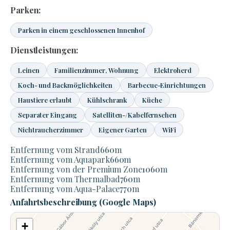
Parken:
Parken in einem geschlossenen Innenhof
Dienstleistungen:
Leinen
Familienzimmer, Wohnung
Elektroherd
Koch- und Backmöglichkeiten
Barbecue-Einrichtungen
Haustiere erlaubt
Kühlschrank
Küche
Separater Eingang
Satelliten-/Kabelfernsehen
Nichtraucherzimmer
Eigener Garten
WiFi
Entfernung vom Strand
660
m
Entfernung vom Aquapark
660
m
Entfernung von der Premium Zone
1060
m
Entfernung vom Thermalbad
760
m
Entfernung vom Aqua-Palace
770
m
Anfahrtsbeschreibung (Google Maps)
+