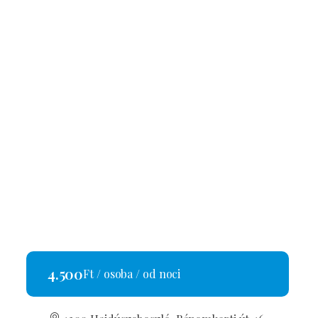
4.500
Ft / osoba / od noci