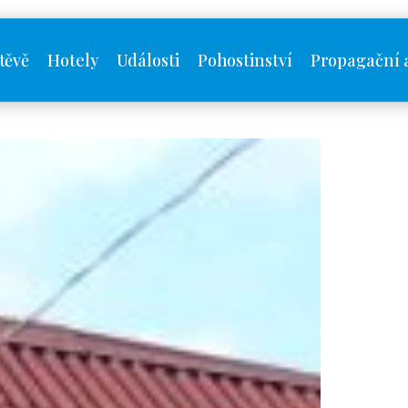
těvě
Hotely
Události
Pohostinství
Propagační 