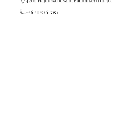
4200 Hajdúszoboszló, Bánomkerti út 46.
+36 20/536-7351
e,
ut
piroska-apartman@freemail.hu
Zkontroluji stránku s ubytováním
ání,
MA20011684
REZERVACE
POŽÁDAT O NABÍDKU