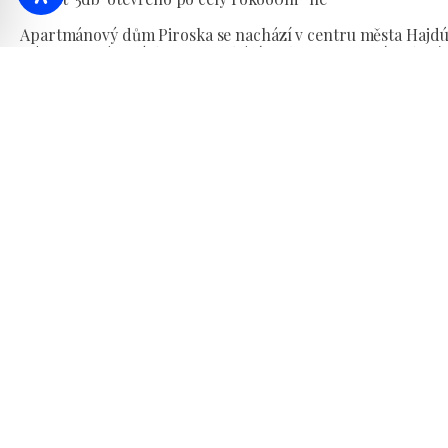
Apartmánový dům Piroska se nachází v centru města Hajdús
Náš apartmánový dům se nachází na konci 50m příjezdové ces
promenády krále Matyáše, na zcela uzavřeném, tvarované
velmi klidné, zalesněné, zahradní prostředí ideální pro rela
Apartmánový dům Piroska má 5 nově postavených, plně vy
samostatným sociálním zařízením a stinnou zahradou o roz
a samostatná parkovací místa pro auta.
Typ:
Apartmán
Stravování:
Bez jídla
Platba:
Převod na
Karta K&H SZÉP
Hotovost
Karta MKB SZÉP
Jazyky: