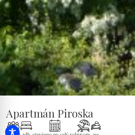
Apartmán Piroska
12
Host
5
db
otevřeno po celý rok
660
m
ne