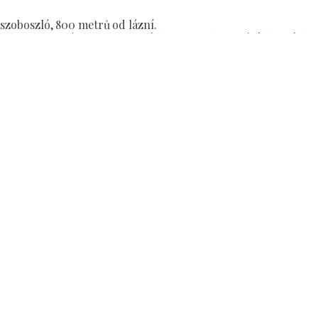
zoboszló, 800 metrů od lázní.
ty z ulice Bánomkerti, na čísle 46, v pokračování hlavní ulic
m pozemku. Kromě centrální polohy vám tak můžeme nabídno
xaci.
bavených apartmánů (max. 10 osob) s kuchyňským koutem,
loze 300 m² se stromy a stínem, vhodnou k odpočinku a grilov
Průkaz OTP SZÉP