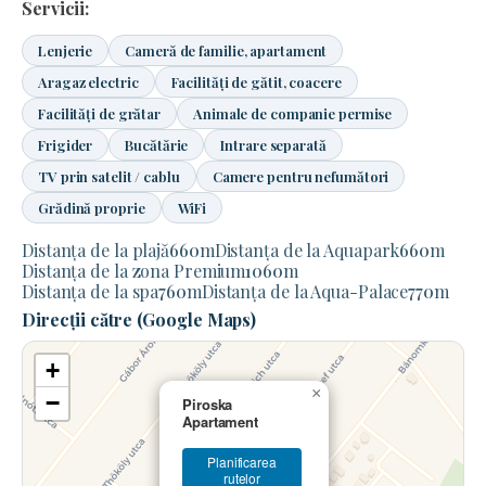
Servicii:
Lenjerie
Cameră de familie, apartament
Aragaz electric
Facilități de gătit, coacere
Facilități de grătar
Animale de companie permise
Frigider
Bucătărie
Intrare separată
TV prin satelit / cablu
Camere pentru nefumători
Grădină proprie
WiFi
Distanța de la plajă
660
m
Distanța de la Aquapark
660
m
Distanța de la zona Premium
1060
m
Distanța de la spa
760
m
Distanța de la Aqua-Palace
770
m
Direcții către (Google Maps)
+
×
−
Piroska
Apartament
Planificarea
rutelor