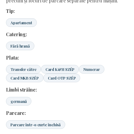
precum și locuri de parcare separate pentru mașini.
Tip:
Apartament
Catering:
Fără hrană
Plata:
Transfer către
Card K&H SZÉP
Numerar
Card MKB SZÉP
Card OTP SZÉP
Limbi străine:
germană
Parcare:
Parcare într-o curte închisă