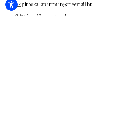
piroska-apartman@freemail.hu
Voi verifica pagina de cazare
MA20011684
REZERVARE
SOLICITĂ OFERTĂ