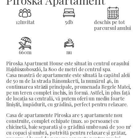
Piroska Apartament
12
Invitat
5
db
deschis pe tot
parcursul anului
660
m
nu
Piroska Apartment House este situat în centrul orașului
Hajdúszoboszló, la 800 de metri de centrul spa.
Casa noastră de apartamente este situată la capătul aleii
de 50 m de la strada Bánomkerti, la numărul 46, în
continuarea străzii principale, promenada Regele Matei,
pe un teren complet închis, în formă. Astfel, în plus față
de locația sa centrală, vă putem oferi un mediu foarte
liniștit, împădurit, cu grădină, perfect pentru relaxare.
Casa de apartamente Piroska are 5 apartamente nou
construite, complet echipate (max. 10 persoane) cu
chicinetă, baie separată și o grădină umbroasă de 300 m²
cu copaci și umbră, potrivită pentru relaxare și grătar,