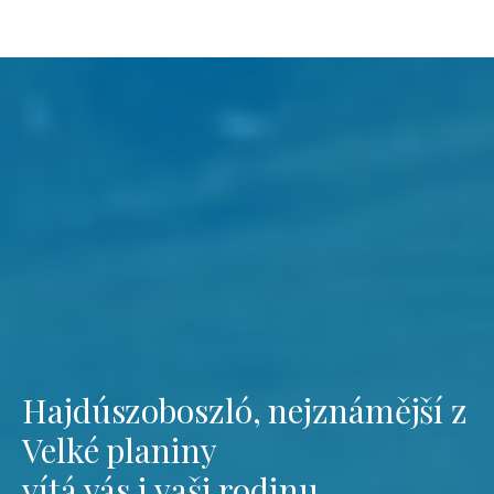
Hajdúszoboszló, nejznámější z
Velké planiny
vítá vás i vaši rodinu.