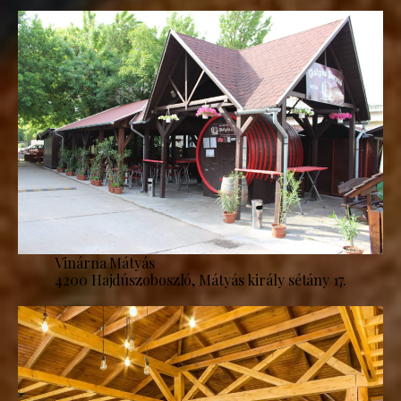
Vinárna Mátyás
4200 Hajdúszoboszló, Mátyás király sétány 17.