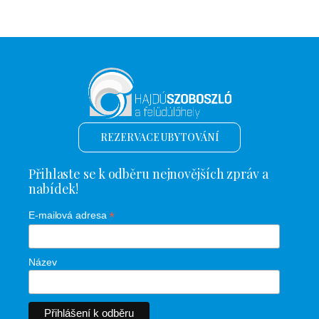
REZERVACE UBYTOVÁNÍ
Přihlaste se k odběru nejnovějších zpráv a
nabídek!
*
E-mailová adresa
Název