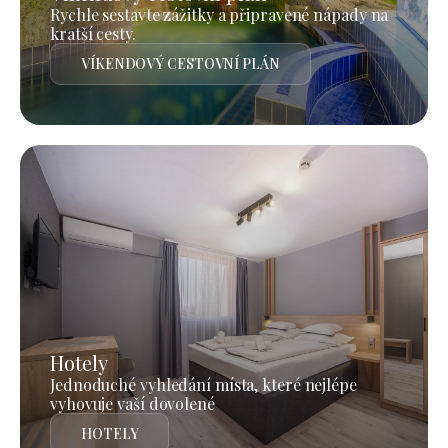
Rychle sestavte zážitky a připravené nápady na
kratší cesty.
VÍKENDOVÝ CESTOVNÍ PLÁN
Hotely
Jednoduché vyhledání místa, které nejlépe
vyhovuje vaší dovolené
HOTELY