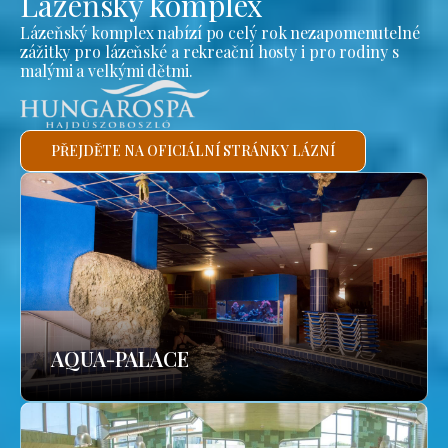
Lázeňský komplex
Lázeňský komplex nabízí po celý rok nezapomenutelné
zážitky pro lázeňské a rekreační hosty i pro rodiny s
malými a velkými dětmi.
PŘEJDĚTE NA OFICIÁLNÍ STRÁNKY LÁZNÍ
AQUA-PALACE