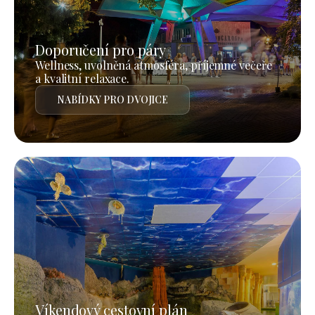
Doporučení pro páry
Wellness, uvolněná atmosféra, příjemné večeře
a kvalitní relaxace.
NABÍDKY PRO DVOJICE
Víkendový cestovní plán