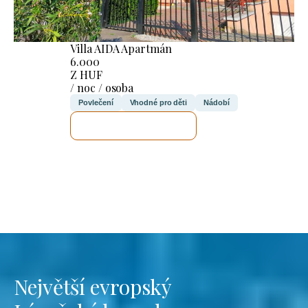
Villa AIDA Apartmán
6.000
Z HUF
/ noc / osoba
Povlečení
Vhodné pro děti
Nádobí
ZKONTROLUJI TO
Největší evropský