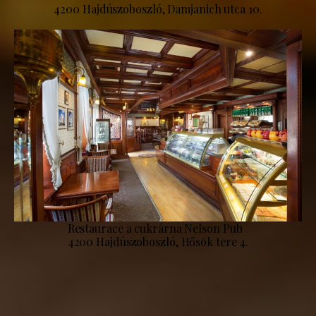
4200 Hajdúszoboszló, Damjanich utca 10.
Restaurace a cukrárna Nelson Pub
4200 Hajdúszoboszló, Hősök tere 4.