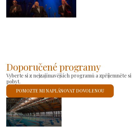
2026-08-21
-
2026-08-23
Doporučené programy
Vyberte si z nejzajímavějších programů a zpříjemněte si
pobyt.
POMOZTE MI NAPLÁNOVAT DOVOLENOU
ýrobní trh
Říms
kontroluji to
Zkon