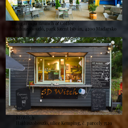
Hungarospa Brunch & Coffee
Hajdúszoboszló, park Szent István, 4200 Maďarsko
SD Witch
Hajdúszoboszló, ulice Kemping, č. parcely 3529