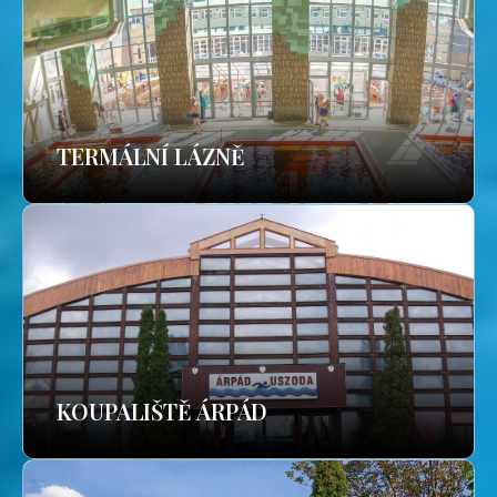
TERMÁLNÍ LÁZNĚ
KOUPALIŠTĚ ÁRPÁD