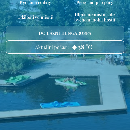
Bydlím u rodiny
Program pro páry
Hledáme místo, kde
Události ve městě
bychom mohli hostit
DO LÁZNÍ HUNGAROSPA
☀️ 38 °C
Aktuální počasí: