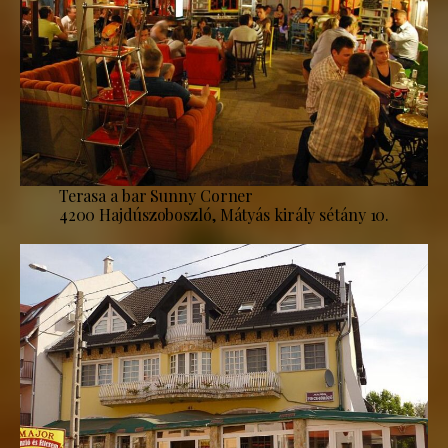
Terasa a bar Sunny Corner
4200 Hajdúszoboszló, Mátyás király sétány 10.