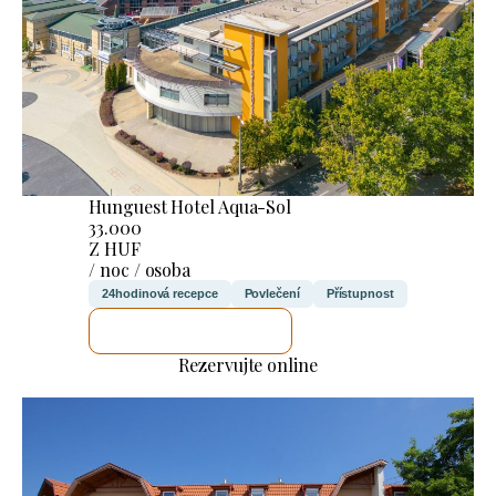
Hunguest Hotel Aqua-Sol
33.000
Z HUF
/ noc / osoba
24hodinová recepce
Povlečení
Přístupnost
ZKONTROLUJI TO
Rezervujte online