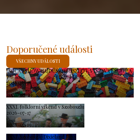
Doporučené události
VŠECHNY UDÁLOSTI
KOCKASHOW HAJDÚSZOBOSZLÓ – VÝSTAVA LEGO® A
HRACÍ DŮM
2026-07-11
-
2026-08-23
XXXI. folklorní víkend v Szoboszlu
2026-07-17
-
2026-07-19
XXXI. Szoboszló Dixieland Days