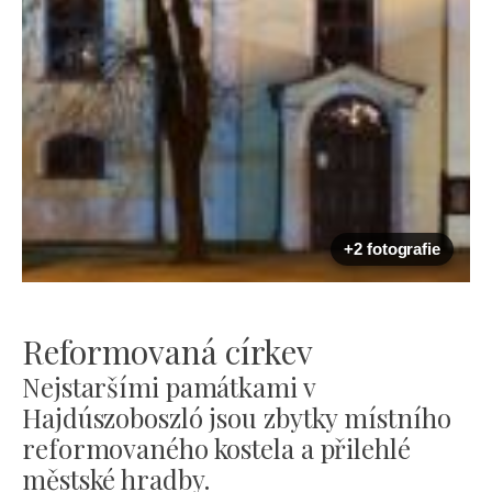
+2 fotografie
Reformovaná církev
Nejstaršími památkami v
Hajdúszoboszló jsou zbytky místního
reformovaného kostela a přilehlé
městské hradby.