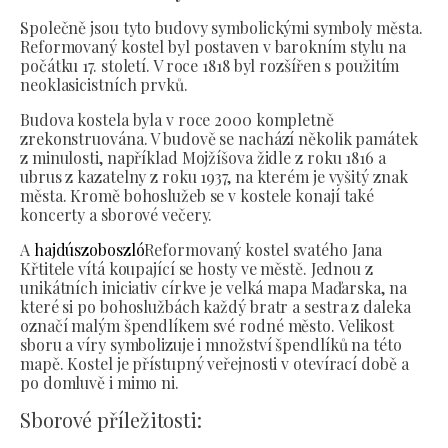
Společně jsou tyto budovy symbolickými symboly města.
Reformovaný kostel byl postaven v barokním stylu na
počátku 17. století. V roce 1818 byl rozšířen s použitím
neoklasicistních prvků.
Budova kostela byla v roce 2000 kompletně
zrekonstruována. V budově se nachází několik památek
z minulosti, například Mojžíšova židle z roku 1816 a
ubrus z kazatelny z roku 1937, na kterém je vyšitý znak
města. Kromě bohoslužeb se v kostele konají také
koncerty a sborové večery.
A
hajdúszoboszló
Reformovaný kostel svatého Jana
Křtitele vítá koupající se hosty ve městě. Jednou z
unikátních iniciativ církve je velká mapa Maďarska, na
které si po bohoslužbách každý bratr a sestra z daleka
označí malým špendlíkem své rodné město. Velikost
sboru a víry symbolizuje i množství špendlíků na této
mapě. Kostel je přístupný veřejnosti v otevírací době a
po domluvě i mimo ni.
Sborové příležitosti: