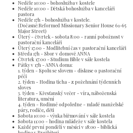
Neděle 10:00 - bohoslužba v kostele
Neděle 10:00 - Dětská bohoslužba v kanceláři
pastora
Neděle 17h - bohoslužba v kostele.
(Dočasně:Reformed Missionary Senior House 61-65
Major Street)
Úterý - čtvrtek - sobota 8:00 - ranní pobožnost v
pastorační kanceláři
Úterý 17.00 - Modlitební čas v pastorační kanceláři
Středa 17h - Sbor v domově ANNA
Čtvrtek 17:00 - Studium Bible v sále kostela
Pátky v 17h - ANNA doma:
1. týden - Spolu se slovem - diskuse o pastorační
péči
2. týden - Hodina ticha - z požehnání týdenních
sloves
3. týden - Křesťanský večer - víra, náboženská
literatura, umění
4. týden - Rodinné odpoledne - mladé manželské
páry, rodiče, děti
Sobota 10:00 - výuka biřmování v sále kostela
Sobota 11:00 - hodina mládeže v sále kostela
Každé první pondělí v měsíci v 18:00 - biblická
hodina v Prežbiteri