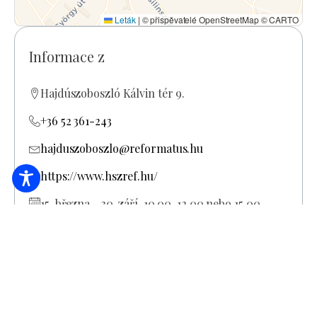
Leták
|
© přispěvatelé OpenStreetMap © CARTO
Informace z
Hajdúszoboszló Kálvin tér 9.
+36 52 361-243
hajduszoboszlo@reformatus.hu
https://www.hszref.hu/
15. března - 30. září. 10.00-12.00 nebo 15.00-
17.00 Úřední hodiny: Pondělí až pátek denně
08.00-12.00