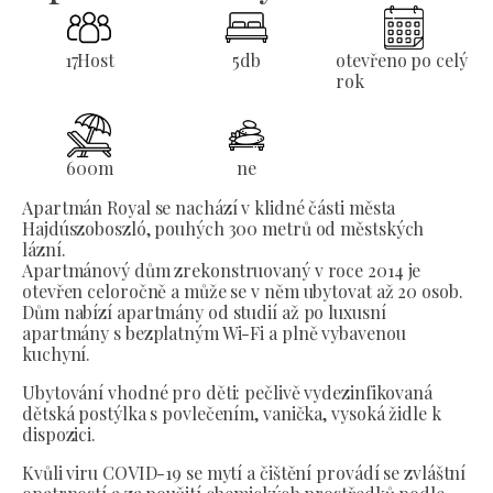
17
Host
5
db
otevřeno po celý
rok
600
m
ne
Apartmán Royal se nachází v klidné části města
Hajdúszoboszló, pouhých 300 metrů od městských
lázní.
Apartmánový dům zrekonstruovaný v roce 2014 je
otevřen celoročně a může se v něm ubytovat až 20 osob.
Dům nabízí apartmány od studií až po luxusní
apartmány s bezplatným Wi-Fi a plně vybavenou
kuchyní.
Ubytování vhodné pro děti: pečlivě vydezinfikovaná
dětská postýlka s povlečením, vanička, vysoká židle k
dispozici.
Kvůli viru COVID-19 se mytí a čištění provádí se zvláštní