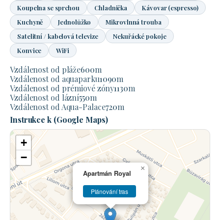
Koupelna se sprchou
Chladnička
Kávovar (espresso)
Kuchyně
Jednolůžko
Mikrovlnná trouba
Satelitní / kabelová televize
Nekuřácké pokoje
Konvice
WiFi
Vzdálenost od pláže
600
m
Vzdálenost od aquaparku
1090
m
Vzdálenost od prémiové zóny
1130
m
Vzdálenost od lázní
550
m
Vzdálenost od Aqua-Palace
720
m
Instrukce k (Google Maps)
+
−
×
Apartmán Royal
Plánování tras