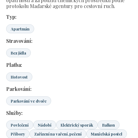
opatrností a za použití chemických prostředků podle
protokolu Maďarské agentury pro cestovní ruch.
Typ:
Apartmán
Stravování:
Bez jídla
Platba:
Hotovost
Parkování:
Parkování ve dvoře
Služby:
Povlečení
Nádobí
Elektrický sporák
Balkon
Příbory
Zařízení na vaření, pečení
Manželská postel