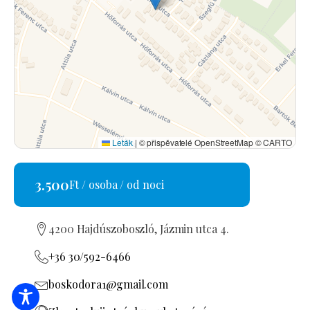
Leták
|
© přispěvatelé OpenStreetMap © CARTO
3.500
Ft / osoba / od noci
4200 Hajdúszoboszló, Jázmin utca 4.
+36 30/592-6466
boskodora1@gmail.com