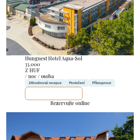
Hunguest Hotel Aqua-Sol
33.000
Z HUF
/ noc / osoba
24hodinová recepce
Povlečení
Přístupnost
ZKONTROLUJI TO
Rezervujte online