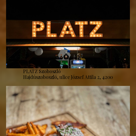
PLATZ Szoboszló
Hajdúszoboszló, ulice József Attila 2, 4200