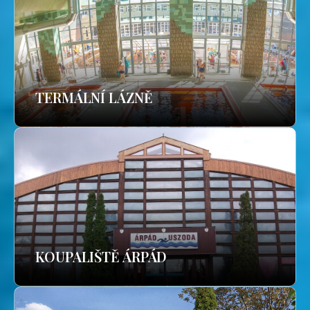
TERMÁLNÍ LÁZNĚ
KOUPALIŠTĚ ÁRPÁD