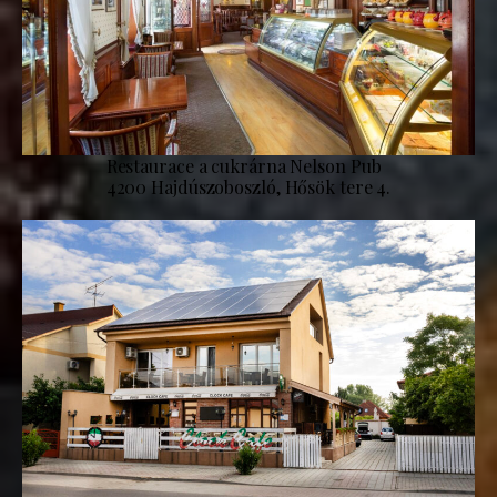
Restaurace a cukrárna Nelson Pub
4200 Hajdúszoboszló, Hősök tere 4.