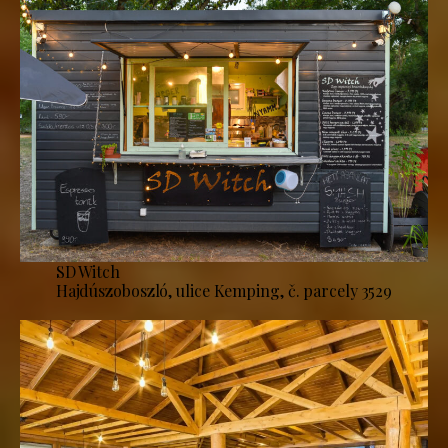
SD Witch
Hajdúszoboszló, ulice Kemping, č. parcely 3529