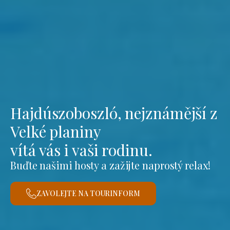
Hajdúszoboszló, nejznámější z
Velké planiny
vítá vás i vaši rodinu.
Buďte našimi hosty a zažijte naprostý relax!
ZAVOLEJTE NA TOURINFORM