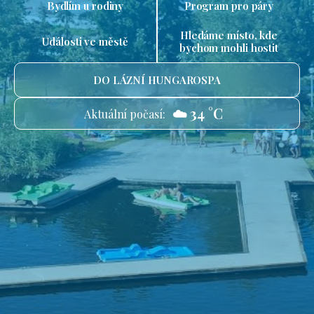
Bydlím u rodiny
Program pro páry
Hledáme místo, kde
Události ve městě
bychom mohli hostit
DO LÁZNÍ HUNGAROSPA
☁️ 34 °C
Aktuální počasí: