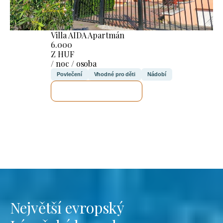
Villa AIDA Apartmán
6.000
Z HUF
/ noc / osoba
Povlečení
Vhodné pro děti
Nádobí
ZKONTROLUJI TO
Největší evropský