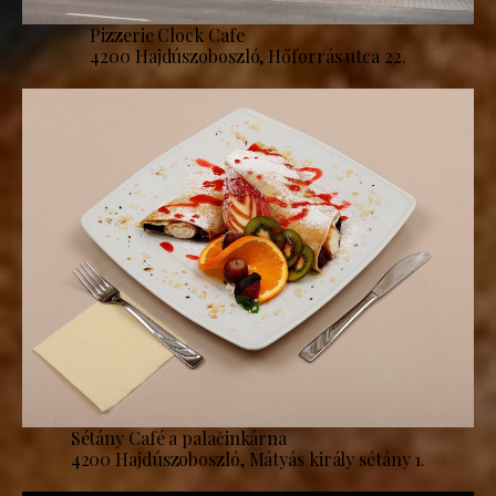
Pizzerie Clock Cafe
4200 Hajdúszoboszló, Hőforrás utca 22.
Sétány Café a palačinkárna
4200 Hajdúszoboszló, Mátyás király sétány 1.