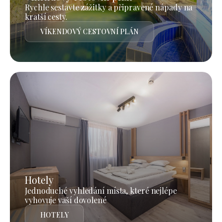
Rychle sestavte zážitky a připravené nápady na
kratší cesty.
VÍKENDOVÝ CESTOVNÍ PLÁN
Hotely
Jednoduché vyhledání místa, které nejlépe
vyhovuje vaší dovolené
HOTELY