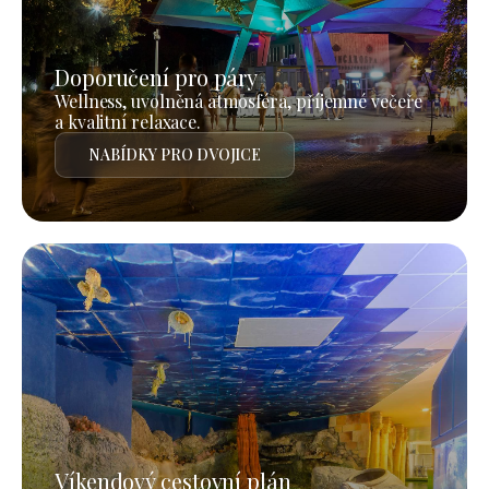
Doporučení pro páry
Wellness, uvolněná atmosféra, příjemné večeře
a kvalitní relaxace.
NABÍDKY PRO DVOJICE
Víkendový cestovní plán