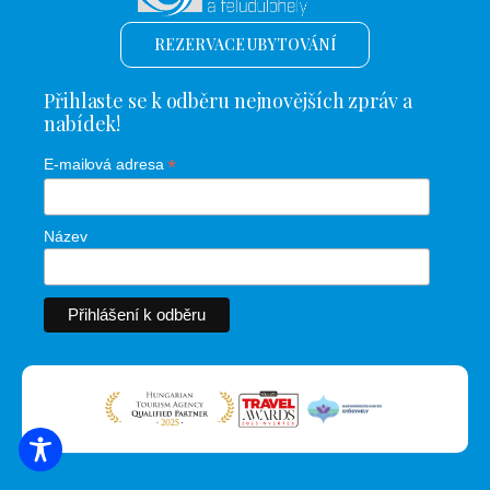
REZERVACE UBYTOVÁNÍ
Přihlaste se k odběru nejnovějších zpráv a
nabídek!
*
E-mailová adresa
Název
VYHLEDÁVÁNÍ UBYTOVÁNÍ