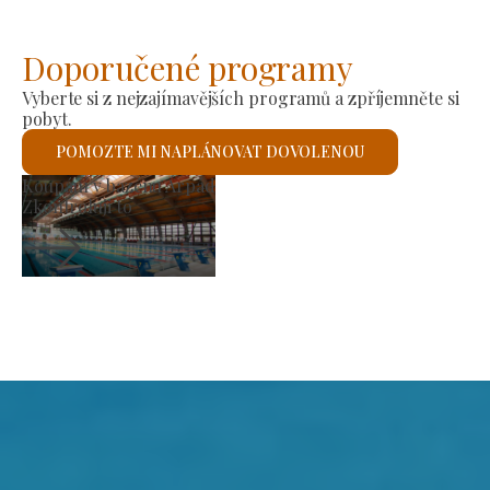
Doporučené programy
Vyberte si z nejzajímavějších programů a zpříjemněte si
pobyt.
POMOZTE MI NAPLÁNOVAT DOVOLENOU
Výrobní trh
Zkontroluji to