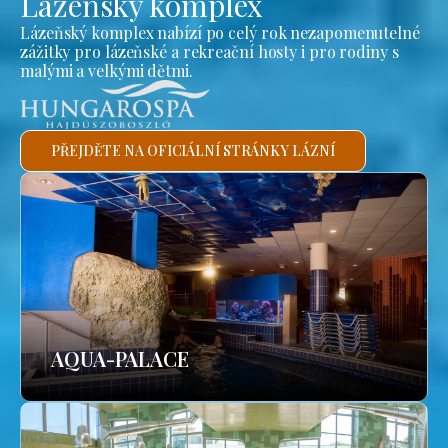
Lázeňský komplex
Lázeňský komplex nabízí po celý rok nezapomenutelné
zážitky pro lázeňské a rekreační hosty i pro rodiny s
malými a velkými dětmi.
PŘEJDĚTE NA OFICIÁLNÍ STRÁNKY LÁZNÍ
AQUA-PALACE