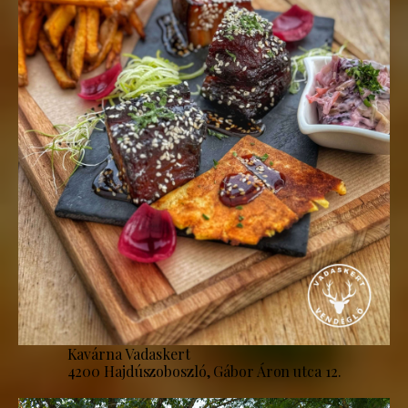
Kavárna Vadaskert
4200 Hajdúszoboszló, Gábor Áron utca 12.