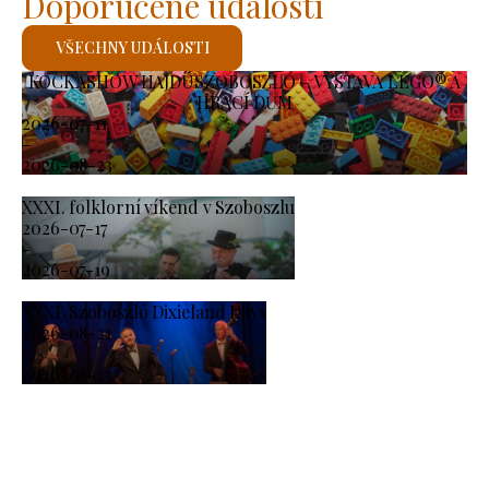
Doporučené události
VŠECHNY UDÁLOSTI
KOCKASHOW HAJDÚSZOBOSZLÓ – VÝSTAVA LEGO® A
HRACÍ DŮM
2026-07-11
-
2026-08-23
XXXI. folklorní víkend v Szoboszlu
2026-07-17
-
2026-07-19
XXXI. Szoboszló Dixieland Days
2026-08-21
-
2026-08-23