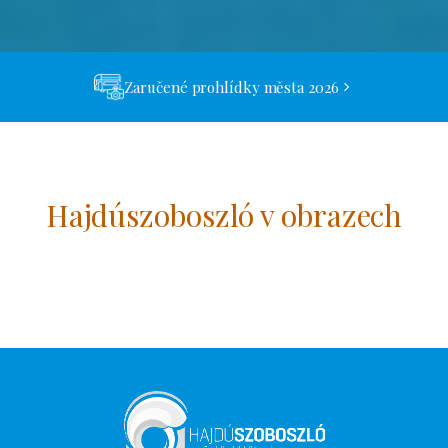
Zaručené prohlídky města 2026
Hajdúszoboszló v obrazech