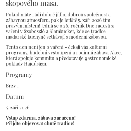
skopového masa.
Pokud máte rádi dobré jídlo, dobrou společnost a
zábavnou atmosféru, pak je letiště 5. září 2026 tím
pravým místem! Jedná se o 26. ročník Dne radosti z
vaření v Szoboszló a Slambucket, kde se tradice
maďarské kuchyně setkávají s moderní zábavou.
Tento den není jen o vaření - čekají vás kulturní
programy, hudební vystoupení a rodinná zábava. Akce,
která spojuje komunitu a představuje gastronomické
poklady Hajdúságu.
Programy
Brzy...
Datum
5. září 2026.
Vstup zdarma, zábava zaručena!
Přijďte objevovat chutě tradice!