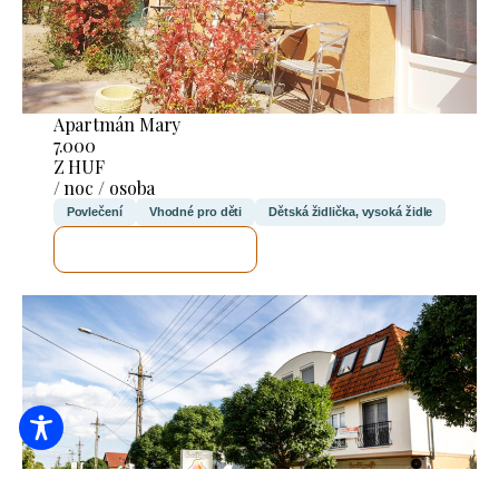
Apartmán Mary
7.000
Z HUF
/ noc / osoba
Povlečení
Vhodné pro děti
Dětská židlička, vysoká židle
ZKONTROLUJI TO