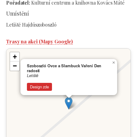
Pořadatel:
Kulturní centrum a knihovna Kovács Máté
Umístění
Letiště Hajdúszoboszló
Trasy na akci (Mapy Google)
+
×
−
Szoboszló Ovce a Slambuck Vaření Den
radosti
Letiště
Design zde