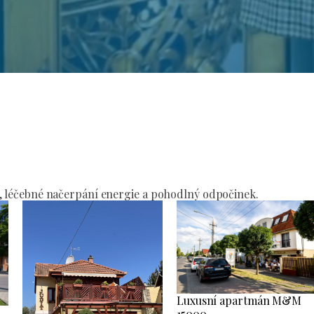
í
, léčebné načerpání energie a pohodlný odpočinek.
Luxusní apartmán M&M
15000