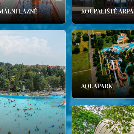
MÁLNÍ LÁZNĚ
KOUPALIŠTĚ ÁRP
AQUAPARK