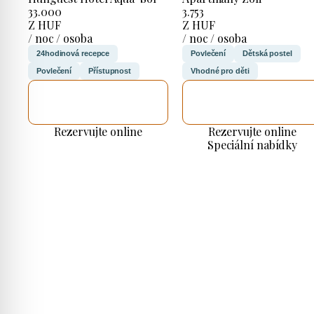
33.000
3.753
Z HUF
Z HUF
/ noc / osoba
/ noc / osoba
24hodinová recepce
Povlečení
Dětská postel
Povlečení
Přístupnost
Vhodné pro děti
ZKONTROLUJI
ZKONTROLUJI
TO
TO
Rezervujte online
Rezervujte online
Speciální nabídky