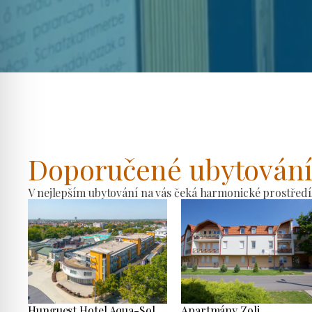
Doporučené ubytován
V nejlepším ubytování na vás čeká harmonické prostředí
Hunguest Hotel Aqua-Sol
Apartmány Zoli