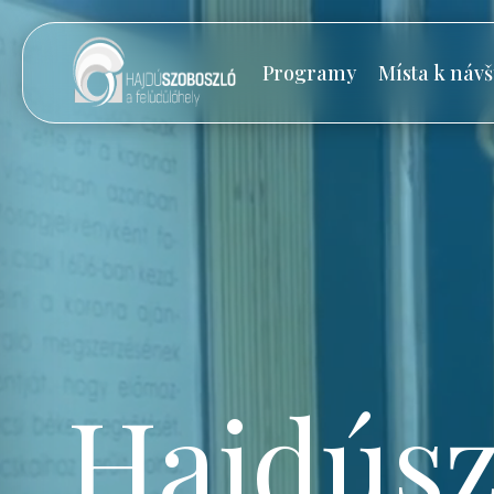
Programy
Místa k návš
Hajdúsz