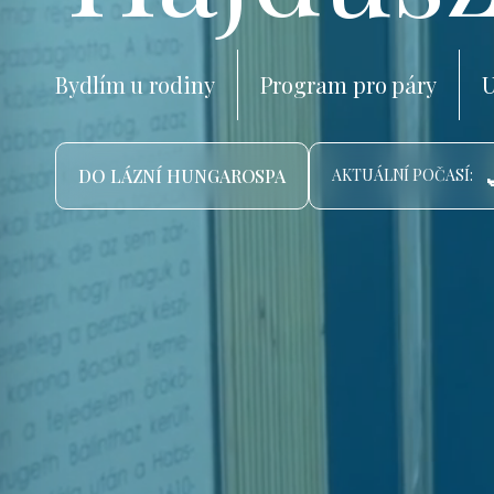
Bydlím u rodiny
Program pro páry
U
DO LÁZNÍ HUNGAROSPA
AKTUÁLNÍ POČASÍ: