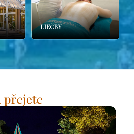
LIEČBY
 přejete