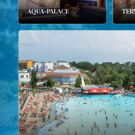
AQUA-PALACE
TER