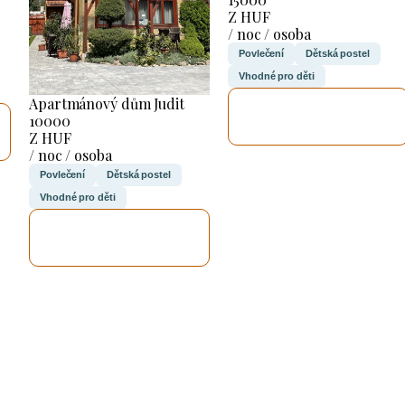
Z HUF
/ noc / osoba
Povlečení
Dětská postel
Vhodné pro děti
Apartmánový dům Judit
ZKONTROLUJI
10000
TO
Z HUF
/ noc / osoba
Povlečení
Dětská postel
Vhodné pro děti
ZKONTROLUJI
TO