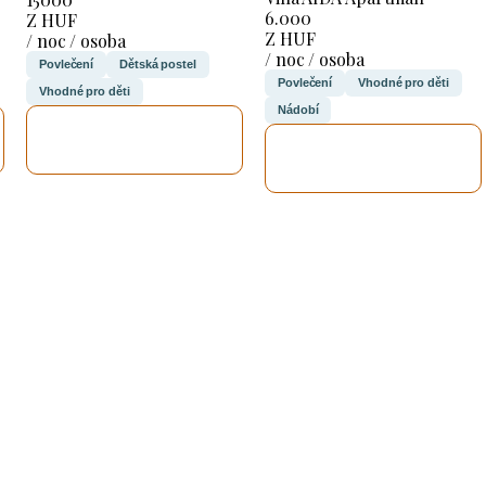
6.000
Z HUF
Z HUF
/ noc / osoba
/ noc / osoba
Povlečení
Dětská postel
Povlečení
Vhodné pro děti
Vhodné pro děti
Nádobí
ZKONTROLUJI
ZKONTROLUJI
TO
TO