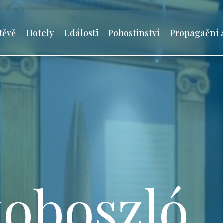
těvě
Hotely
Události
Pohostinství
Propagační 
oboszló