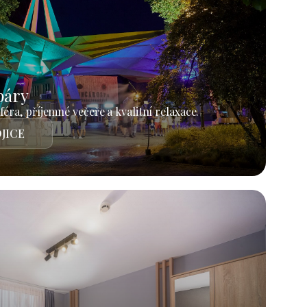
páry
éra, příjemné večeře a kvalitní relaxace.
JICE