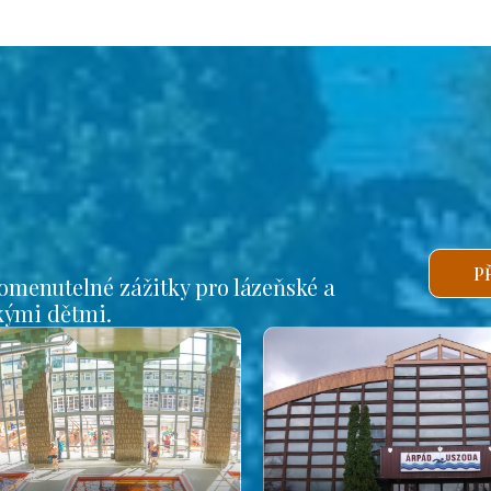
P
omenutelné zážitky pro lázeňské a
lkými dětmi.