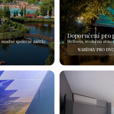
Doporučení pro 
 snadné společné zážitky.
Wellness, uvolněná atmosf
NABÍDKY PRO DVO