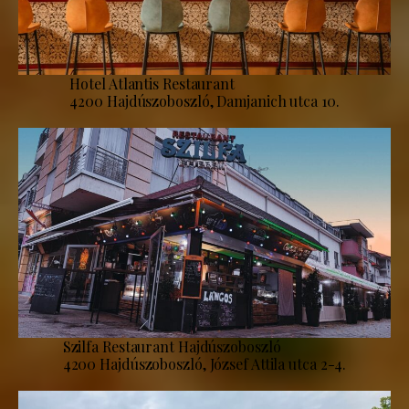
Hotel Atlantis Restaurant
4200 Hajdúszoboszló, Damjanich utca 10.
Szilfa Restaurant Hajdúszoboszló
4200 Hajdúszoboszló, József Attila utca 2-4.