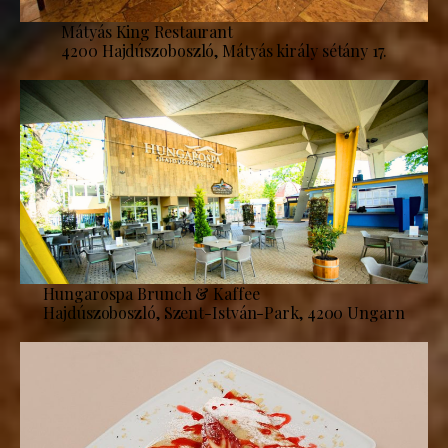
Mátyás King Restaurant
4200 Hajdúszoboszló, Mátyás király sétány 17.
Hungarospa Brunch & Kaffee
Hajdúszoboszló, Szent-István-Park, 4200 Ungarn