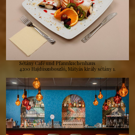
Sétány Café und Pfannkuchenhaus
4200 Hajdúszoboszló, Mátyás király sétány 1.