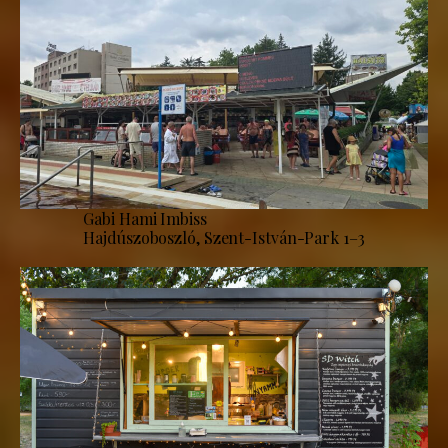
Gabi Hami Imbiss
Hajdúszoboszló, Szent-István-Park 1–3