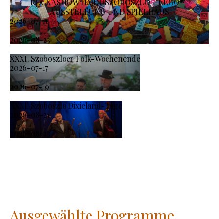
KOCKASHOW HAJDÚSZOBOSZLÓ – LEGO®-
AUSSTELLUNG UND SPIELHAUS
2026-07-11
-
2026-08-23
XXXI. Szoboszloer Folk-Wochenende
2026-07-17
-
2026-07-19
XXXI. Szoboszló Dixieland-Tage
2026-08-21
-
2026-08-23
Ausgewählte Programme