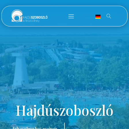
Hajdúszoboszló
Ich wohne bei meiner