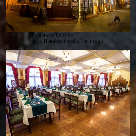
Kemencés Taverne
4200 Hajdúszoboszló, Daru zug 1.