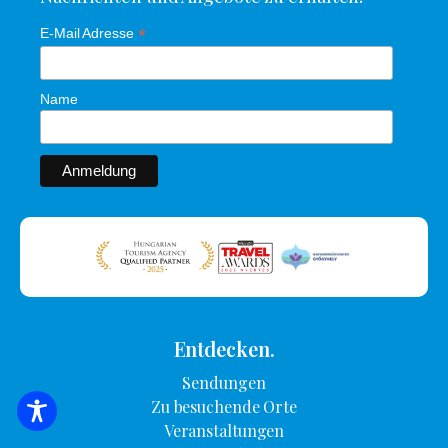
*
E-Mail Adresse
Name
Entdecken.
Sendungen
Zu besuchende Orte
SUCHE NACH UNTERKUNFT
Veranstaltungen