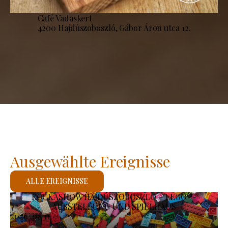
Café Vadaskert
4200 Hajdúszoboszló, Gábor Áron utca 12.
Ausgewählte Ereignisse
ALLE EREIGNISSE
KOCKASHOW HAJDÚSZOBOSZLÓ – LEGO®-
AUSSTELLUNG UND SPIELHAUS
2026-07-11
-