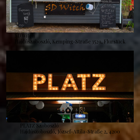
SD Witch
Hajdúszoboszló, Kemping-Straße 3529, Flurstück
PLATZ Szoboszló
Hajdúszoboszló, József-Attila-Straße 2, 4200