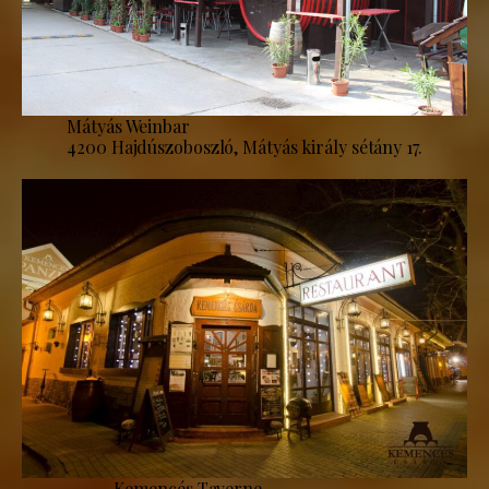
Mátyás Weinbar
4200 Hajdúszoboszló, Mátyás király sétány 17.
Kemencés Taverne