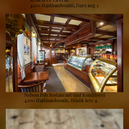
4200 Hajdúszoboszló, Daru zug 1.
Nelson Pub Restaurant und Konditorei
4200 Hajdúszoboszló, Hősök tere 4.