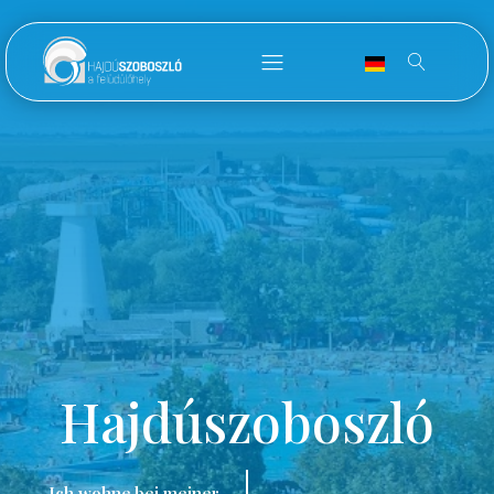
Hajdúszoboszló
Ich wohne bei meiner