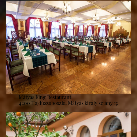
Mátyás King Restaurant
4200 Hajdúszoboszló, Mátyás király sétány 17.