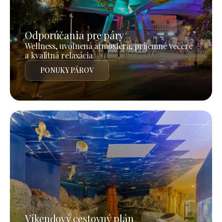
Odporúčania pre páry
Wellness, uvoľnená atmosféra, príjemné večere
a kvalitná relaxácia.
PONUKY PÁROV
Víkendový cestovný plán