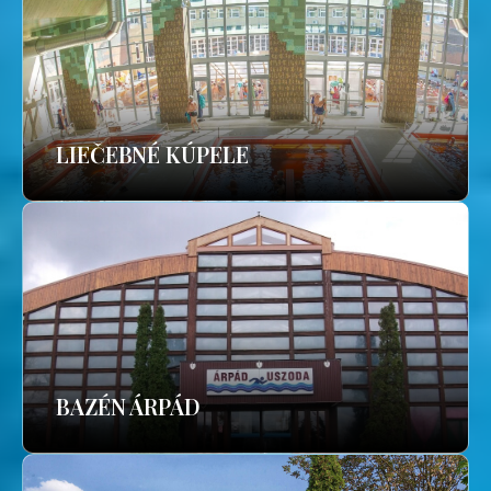
LIEČEBNÉ KÚPELE
BAZÉN ÁRPÁD