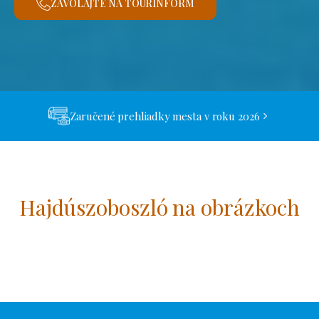
ZAVOLAJTE NA TOURINFORM
Zaručené prehliadky mesta v roku 2026
Hajdúszoboszló na obrázkoch