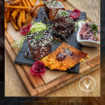
Kaviareň Vadaskert
4200 Hajdúszoboszló, Gábor Áron utca 12.