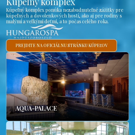
Kúpeľný komplex
Kúpeľný komplex ponúka nezabudnuteľné zážitky pre
kúpeľných a dovolenkových hostí, ako aj pre rodiny s
malými a veľkými deťmi, a to počas celého roka.
PREJDITE NA OFICIÁLNU STRÁNKU KÚPEĽOV
AQUA-PALACE