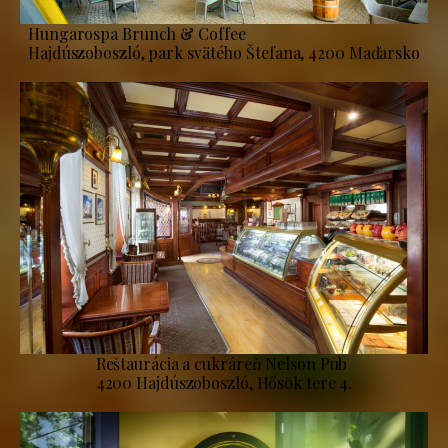
Hungarospa Brunch & Coffee
Hajdúszoboszló, park svätého Štefana, 4200 Maďarsko
Reštaurácia a cukráreň Nelson Pub
4200 Hajdúszoboszló, Hősök tere 4.