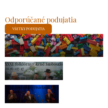
Odporúčané podujatia
VŠETKY PODUJATIA
KOCKASHOW HAJDÚSZOBOSZLÓ – VÝSTAVA LEGO® A
DETSKÝ KÚTIK
2026-07-11
-
2026-08-23
XXXI. folklórny víkend Szoboszlo
2026-07-17
-
2026-07-19
XXXI. Szoboszló Dixieland Days
2026-08-21
-
2026-08-23