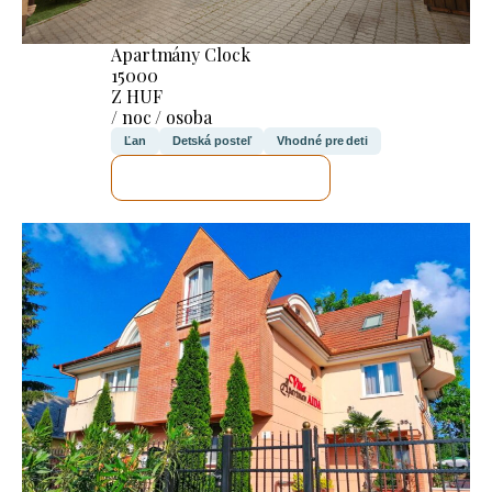
Apartmány Clock
15000
Z HUF
/ noc / osoba
Ľan
Detská posteľ
Vhodné pre deti
SKONTROLUJEM TO