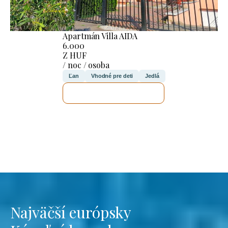
Apartmán Villa AIDA
6.000
Z HUF
/ noc / osoba
Ľan
Vhodné pre deti
Jedlá
SKONTROLUJEM TO
Najväčší európsky