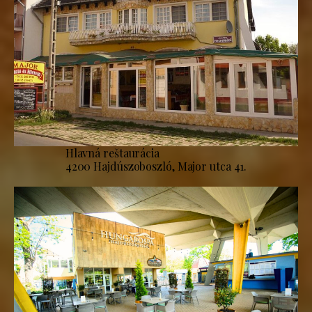
Hlavná reštaurácia
4200 Hajdúszoboszló, Major utca 41.