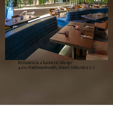
Reštaurácia a kaviareň Mirage
4200 Hajdúszoboszló, József Attila utca 5-7.