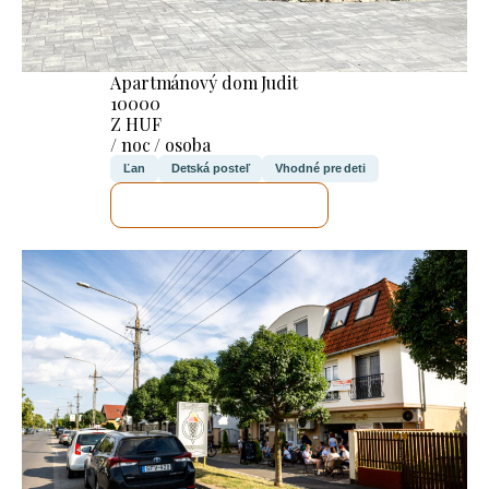
Apartmánový dom Judit
10000
Z HUF
/ noc / osoba
Ľan
Detská posteľ
Vhodné pre deti
SKONTROLUJEM TO