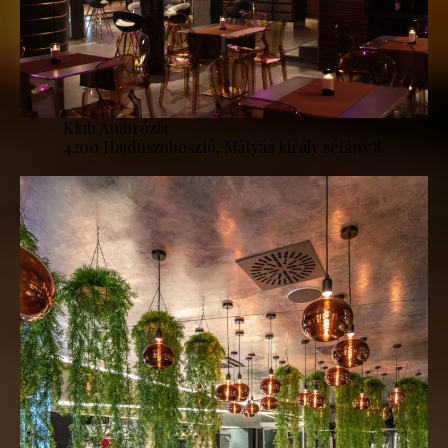
Klub Ambrózia
4200 Hajdúszoboszló, Mátyás király sétány 8.