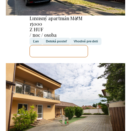
Luxusný apartmán M&M
15000
Z HUF
/ noc / osoba
Ľan
Detská posteľ
Vhodné pre deti
SKONTROLUJEM TO