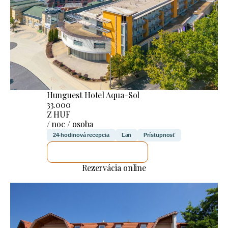
Hunguest Hotel Aqua-Sol
33.000
Z HUF
/ noc / osoba
24-hodinová recepcia
Ľan
Prístupnosť
SKONTROLUJEM TO
Rezervácia online