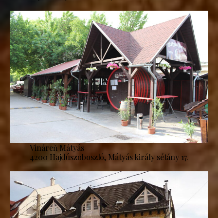
Vináreň Mátyás
4200 Hajdúszoboszló, Mátyás király sétány 17.