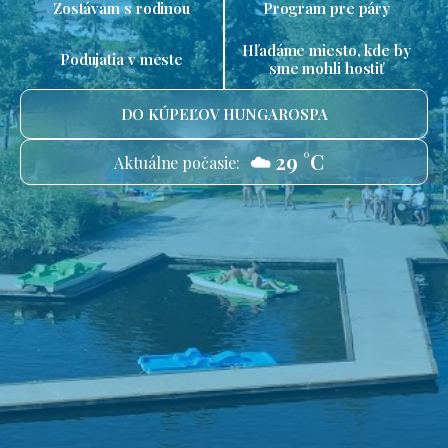
Zostávam s rodinou
Program pre páry
Hľadáme miesto, kde by
Podujatia v meste
sme mohli hostiť
DO KÚPEĽOV HUNGAROSPA
☁️ 29 °C
Aktuálne počasie: