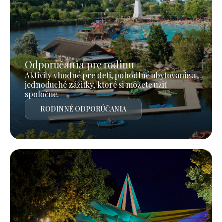
Odporúčania pre rodinu
Aktivity vhodné pre deti, pohodlné ubytovanie a
jednoduché zážitky, ktoré si môžete užiť
spoločne.
RODINNÉ ODPORÚČANIA