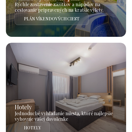
Rýchle zostavenie zážitkov a nápadov na
cestovanie pripravených na kratšie výlety.
PLÁN VÍKENDOVÝCH CIEST
Hotely
Jednoduché vyhľadanie miesta, ktoré najlepšie
vyhovuje vašej dovolenke
HOTELY