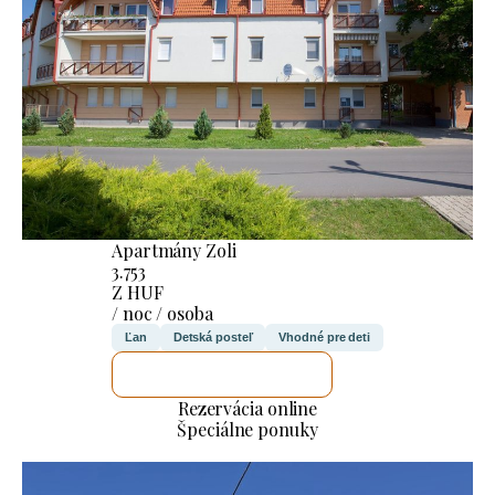
Apartmány Zoli
3.753
Z HUF
/ noc / osoba
Ľan
Detská posteľ
Vhodné pre deti
SKONTROLUJEM TO
Rezervácia online
Špeciálne ponuky