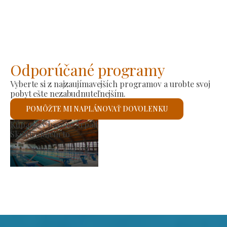
Odporúčané programy
Vyberte si z najzaujímavejších programov a urobte svoj
pobyt ešte nezabudnuteľnejším.
POMÔŽTE MI NAPLÁNOVAŤ DOVOLENKU
Trh výrobcov
Skontrolujem to