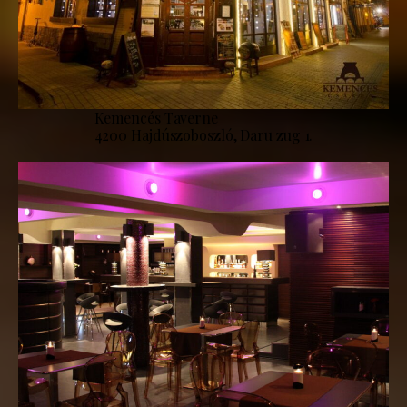
Kemencés Taverne
4200 Hajdúszoboszló, Daru zug 1.