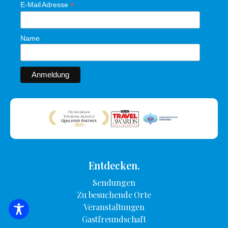
*
E-Mail Adresse
Name
Entdecken.
Sendungen
Zu besuchende Orte
Veranstaltungen
SUCHE NACH UNTERKUNFT
Gastfreundschaft