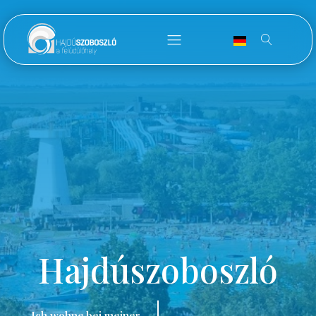
Hajdúszoboszló
Ich wohne bei meiner