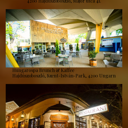
4200 Hajdúszoboszló, Major utca 41.
Hungarospa Brunch & Kaffee
Hajdúszoboszló, Szent-István-Park, 4200 Ungarn