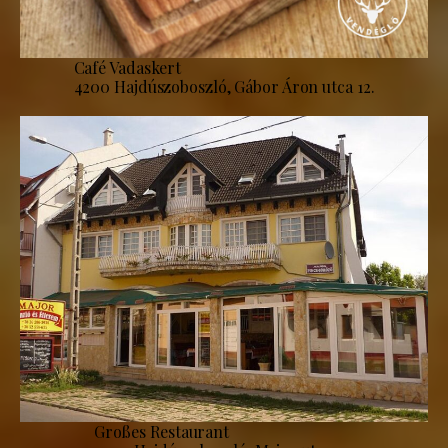
Café Vadaskert
4200 Hajdúszoboszló, Gábor Áron utca 12.
Großes Restaurant