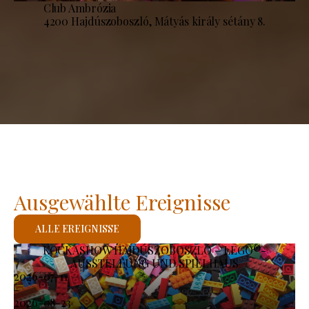
Club Ambrózia
4200 Hajdúszoboszló, Mátyás király sétány 8.
Ausgewählte Ereignisse
ALLE EREIGNISSE
KOCKASHOW HAJDÚSZOBOSZLÓ – LEGO®-
AUSSTELLUNG UND SPIELHAUS
2026-07-11
-
2026-08-23