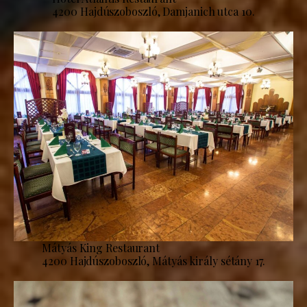
4200 Hajdúszoboszló, Damjanich utca 10.
Mátyás King Restaurant
4200 Hajdúszoboszló, Mátyás király sétány 17.