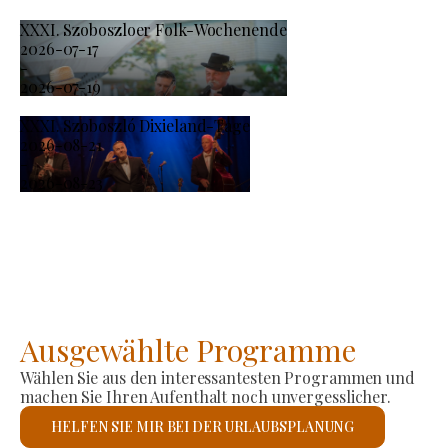
XXXI. Szoboszloer Folk-Wochenende
2026-07-17
-
2026-07-19
XXXI. Szoboszló Dixieland-Tage
2026-08-21
-
2026-08-23
Ausgewählte Programme
Wählen Sie aus den interessantesten Programmen und
machen Sie Ihren Aufenthalt noch unvergesslicher.
HELFEN SIE MIR BEI DER URLAUBSPLANUNG