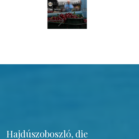
Erzeugermarkt
Ich werde prüfen
Hajdúszoboszló, die