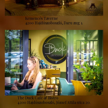
Kemencés Taverne
4200 Hajdúszoboszló, Daru zug 1.
The Duck Café & Bistro
4200 Hajdúszoboszló, József Attila utca 20.