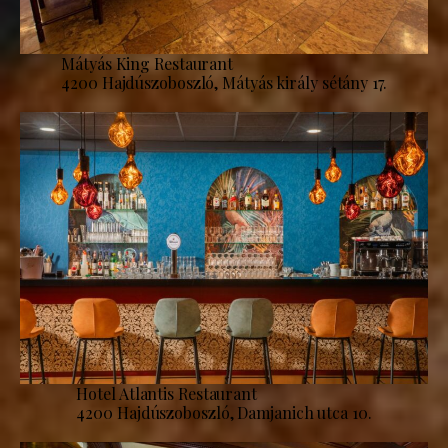
Mátyás King Restaurant
4200 Hajdúszoboszló, Mátyás király sétány 17.
Hotel Atlantis Restaurant
4200 Hajdúszoboszló, Damjanich utca 10.