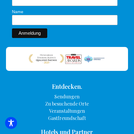
Name
Entdecken.
Sendungen
Zu besuchende Orte
Veranstaltungen
Gastfreundschaft
SUCHE NACH UNTERKUNFT
Hotels und Partner