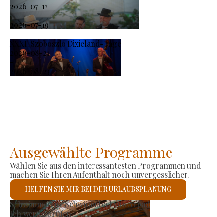
2026-07-17
-
2026-07-19
XXXI. Szoboszló Dixieland-Tage
2026-08-21
-
2026-08-23
Ausgewählte Programme
Wählen Sie aus den interessantesten Programmen und
machen Sie Ihren Aufenthalt noch unvergesslicher.
HELFEN SIE MIR BEI DER URLAUBSPLANUNG
Römisch-katholische Kirc
Ich werde prüfen