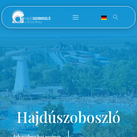
Hajdúszoboszló
Ich wohne bei meiner