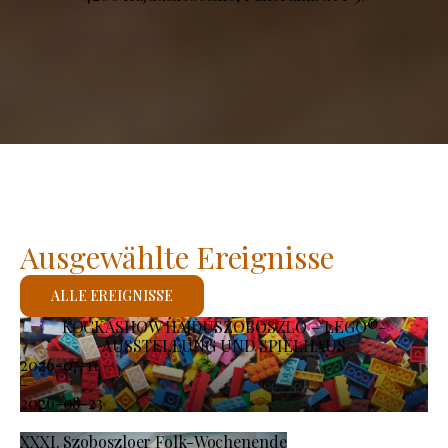
Ausgewählte Ereignisse
ALLE EREIGNISSE
KOCKASHOW HAJDÚSZOBOSZLÓ – LEGO®-
AUSSTELLUNG UND SPIELHAUS
2026-07-11
-
2026-08-23
XXXI. Szoboszloer Folk-Wochenende