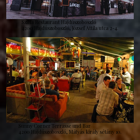
Szilfa Restaurant Hajdúszoboszló
4200 Hajdúszoboszló, József Attila utca 2-4.
Sunny Corner Terrasse und Bar
4200 Hajdúszoboszló, Mátyás király sétány 10.