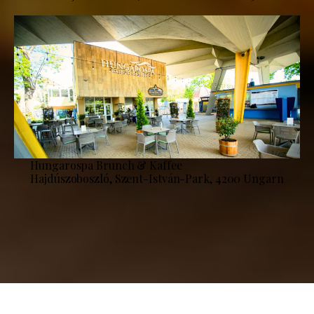
Hungarospa Brunch & Kaffee
Hajdúszoboszló, Szent-István-Park, 4200 Ungarn