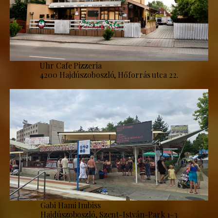
Uhr Cafe Pizzeria
4200 Hajdúszoboszló, Hőforrás utca 22.
Gabi Hami Imbiss
Hajdúszoboszló, Szent-István-Park 1–3