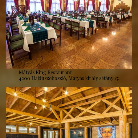
Mátyás King Restaurant
4200 Hajdúszoboszló, Mátyás király sétány 17.