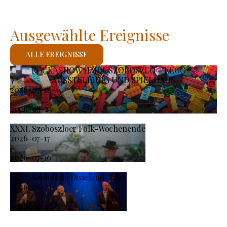
Ausgewählte Ereignisse
ALLE EREIGNISSE
KOCKASHOW HAJDÚSZOBOSZLÓ – LEGO®-
AUSSTELLUNG UND SPIELHAUS
2026-07-11
-
2026-08-23
XXXI. Szoboszloer Folk-Wochenende
2026-07-17
-
2026-07-19
XXXI. Szoboszló Dixieland-Tage
2026-08-21
-
2026-08-23