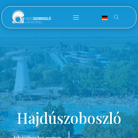
Hajdúszoboszló
Ich wohne bei meiner