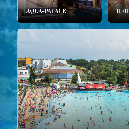
AQUA-PALACE
HEI