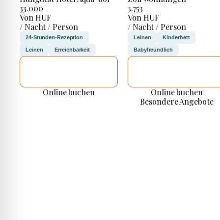
33.000
3.753
Von HUF
Von HUF
/ Nacht / Person
/ Nacht / Person
24-Stunden-Rezeption
Leinen
Kinderbett
Leinen
Erreichbarkeit
Babyfreundlich
ICH WERDE
ICH WERDE
PRÜFEN
PRÜFEN
Online buchen
Online buchen
Besondere Angebote