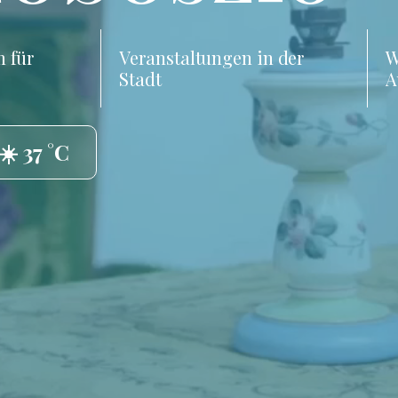
 für
Veranstaltungen in der
W
Stadt
A
☀️ 37 °C