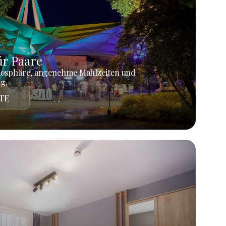
r Paare
mosphäre, angenehme Mahlzeiten und
g.
TE