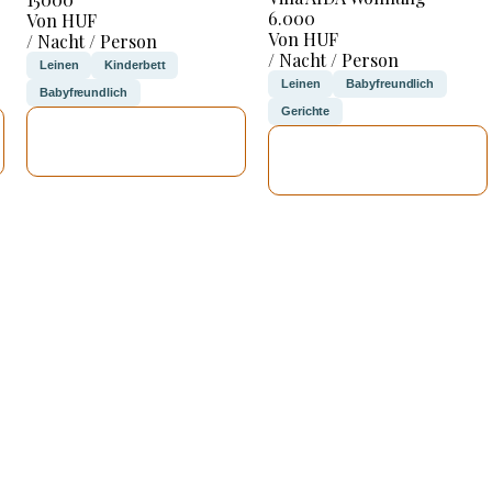
6.000
Von HUF
Von HUF
/ Nacht / Person
/ Nacht / Person
Leinen
Kinderbett
Leinen
Babyfreundlich
Babyfreundlich
Gerichte
ICH WERDE
ICH WERDE
PRÜFEN
PRÜFEN