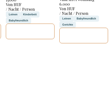
6.000
Von HUF
Von HUF
/ Nacht / Person
/ Nacht / Person
Leinen
Kinderbett
Leinen
Babyfreundlich
Babyfreundlich
Gerichte
ICH WERDE
ICH WERDE
PRÜFEN
PRÜFEN