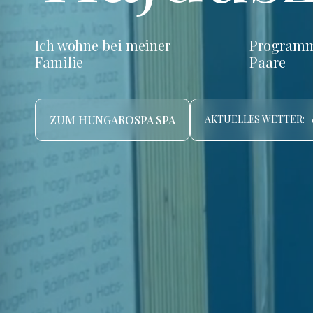
Ich wohne bei meiner
Programm
Familie
Paare
ZUM HUNGAROSPA SPA
AKTUELLES WETTER: