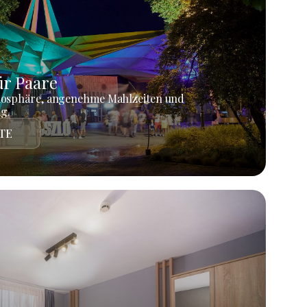
r Paare
mosphäre, angenehme Mahlzeiten und
g.
TE