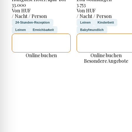
33.000
3.753
Von HUF
Von HUF
/ Nacht / Person
/ Nacht / Person
24-Stunden-Rezeption
Leinen
Kinderbett
Leinen
Erreichbarkeit
Babyfreundlich
ICH WERDE
ICH WERDE
PRÜFEN
PRÜFEN
Online buchen
Online buchen
Besondere Angebote