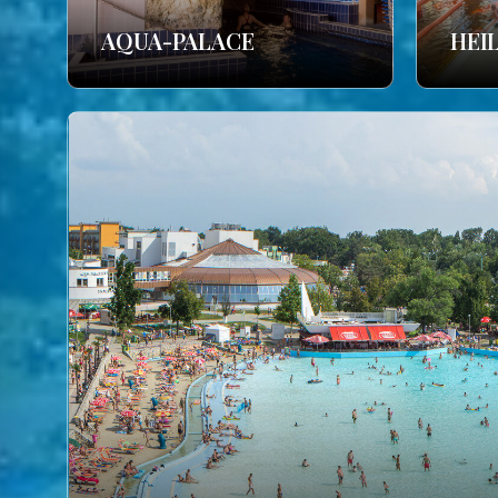
AQUA-PALACE
HEI