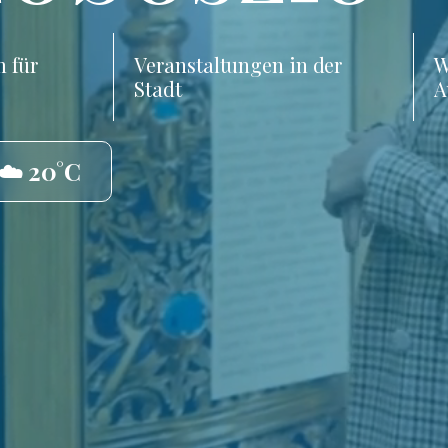
 für
Veranstaltungen in der
W
Stadt
A
☁️ 20°C