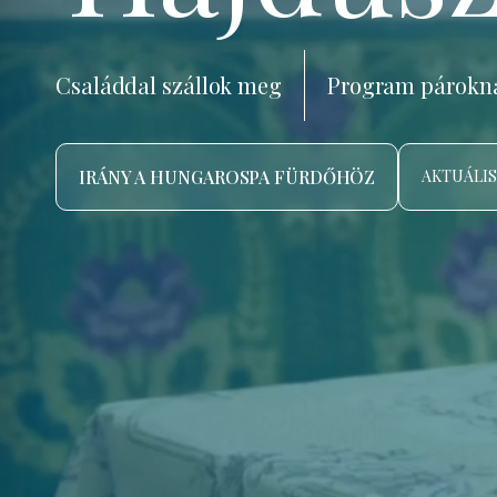
Családdal szállok meg
Program párokn
IRÁNY A HUNGAROSPA FÜRDŐHÖZ
AKTUÁLIS