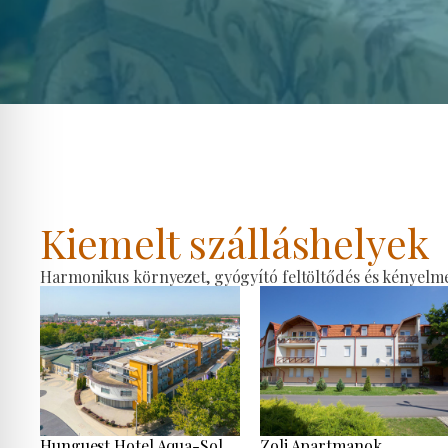
Kiemelt szálláshelyek
Harmonikus környezet, gyógyító feltöltődés és kényelmes
Hunguest Hotel Aqua-Sol
Zoli Apartmanok