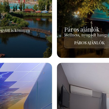
Páros ajánlók
együtt is könnyen
Wellness, nyugodt hangul
PÁROS AJÁNLÓK