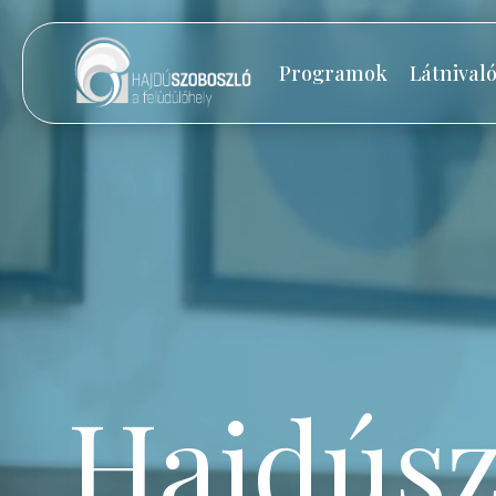
Programok
Látnival
Hajdúsz