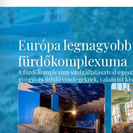
Európa legnagyob
fürdőkomplexuma
A fürdőkomplexum szolgáltatásaival egész é
gyógy- és üdülő vendégeknek, valamint ki