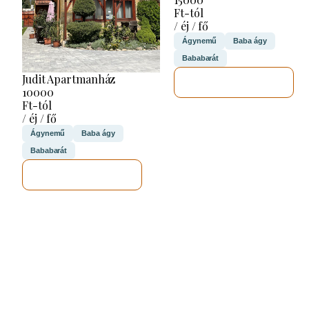
Ft-tól
/ éj / fő
Ágynemű
Baba ágy
Bababarát
Judit Apartmanház
MEGNÉZEM
10000
Ft-tól
/ éj / fő
Ágynemű
Baba ágy
Bababarát
MEGNÉZEM