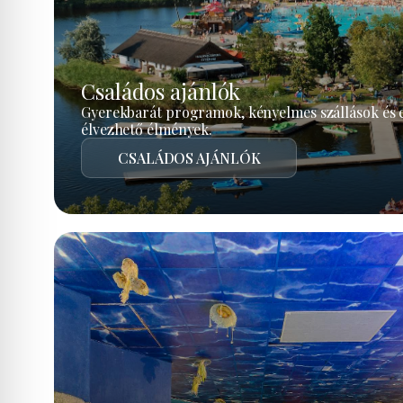
Családos ajánlók
Gyerekbarát programok, kényelmes szállások és 
élvezhető élmények.
CSALÁDOS AJÁNLÓK