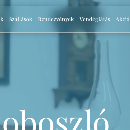
ók
Szállások
Rendezvények
Vendéglátás
Akció
oboszló