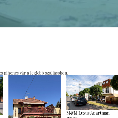
 pihenés vár a legjobb szállásokon.
M&M Luxus Apartman
15000