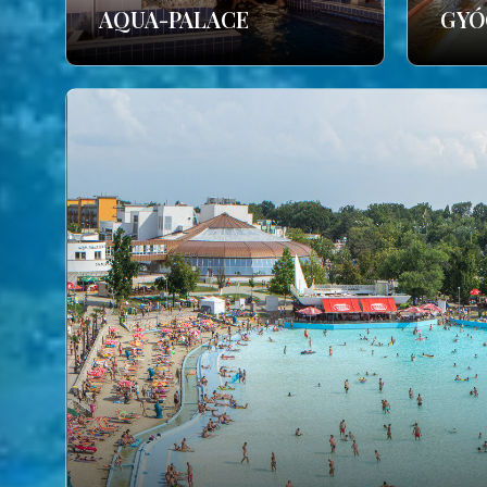
AQUA-PALACE
GYÓ