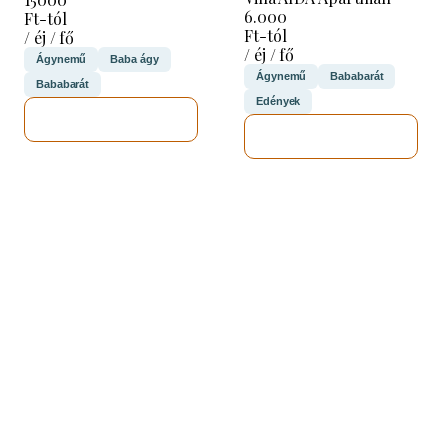
6.000
Ft-tól
Ft-tól
/ éj / fő
/ éj / fő
Ágynemű
Baba ágy
Ágynemű
Bababarát
Bababarát
Edények
MEGNÉZEM
MEGNÉZEM