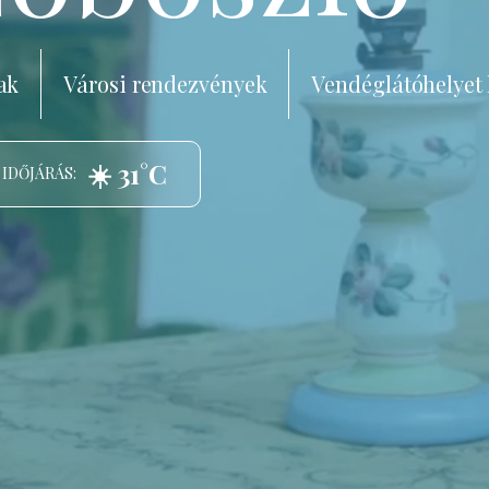
ak
Városi rendezvények
Vendéglátóhelyet
☀️ 31°C
 IDŐJÁRÁS: