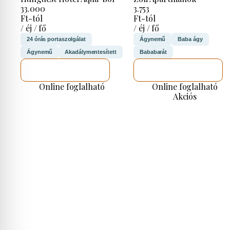
33.000
3.753
Ft-tól
Ft-tól
/ éj / fő
/ éj / fő
24 órás portaszolgálat
Ágynemű
Baba ágy
Ágynemű
Akadálymentesített
Bababarát
MEGNÉZEM
MEGNÉZEM
Online foglalható
Online foglalható
Akciós