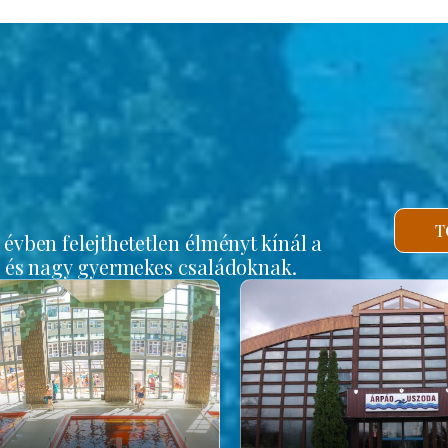
b
T
vben felejthetetlen élményt kínál a
s és nagy gyermekes családoknak.